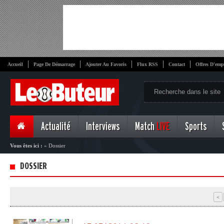
Accueil
Page De Démarrage
Ajouter Au Favoris
Flux RSS
Contact
Offres D'emp
Actualité
Interviews
Match
LIVE
Sports
Vous êtes ici :
»
Dossier
DOSSIER
<