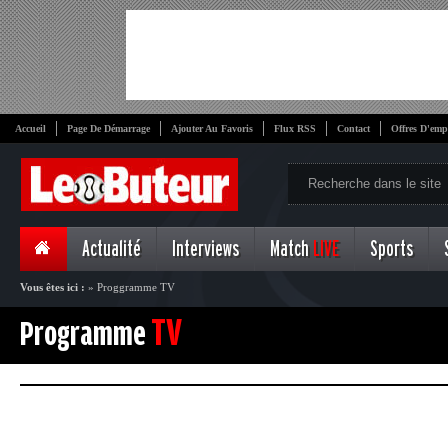
Accueil
Page De Démarrage
Ajouter Au Favoris
Flux RSS
Contact
Offres D'emp
Actualité
Interviews
Match
LIVE
Sports
Vous êtes ici :
»
Proggramme TV
TV
Programme