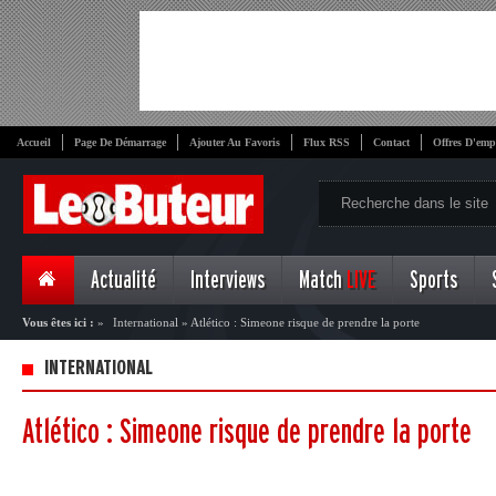
Accueil
Page De Démarrage
Ajouter Au Favoris
Flux RSS
Contact
Offres D'emp
Actualité
Interviews
Match
LIVE
Sports
Vous êtes ici :
»
International
»
Atlético : Simeone risque de prendre la porte
INTERNATIONAL
Atlético : Simeone risque de prendre la porte