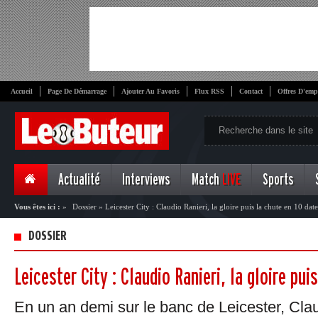
Accueil
Page De Démarrage
Ajouter Au Favoris
Flux RSS
Contact
Offres D'emp
Actualité
Interviews
Match
LIVE
Sports
Vous êtes ici :
»
Dossier
»
Leicester City : Claudio Ranieri, la gloire puis la chute en 10 date
DOSSIER
Leicester City : Claudio Ranieri, la gloire pui
En un an demi sur le banc de Leicester, Clau