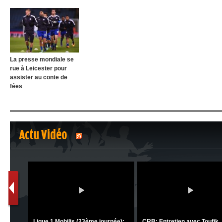
La presse mondiale se
rue à Leicester pour
assister au conte de
fées
Actu Vidéo
1
2
C 1 -
Ligue 1 Mobilis (23ème journée):
CRB: Entretien avec Toufik