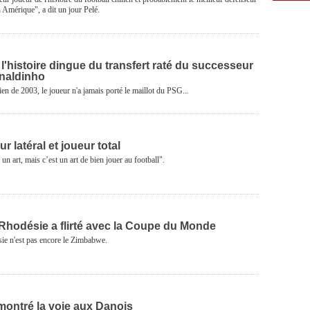
en Amérique", a dit un jour Pelé.
l'histoire dingue du transfert raté du successeur
naldinho
ien de 2003, le joueur n'a jamais porté le maillot du PSG...
r latéral et joueur total
 un art, mais c’est un art de bien jouer au football".
 Rhodésie a flirté avec la Coupe du Monde
sie n'est pas encore le Zimbabwe.
montré la voie aux Danois