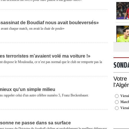
ssassinat de Boudiaf nous avait bouleversés»
avant chaque match, on avait la chair de poule»
s terroristes m’avaient volé ma voiture !»
t dispose le Mouloudia, ce n’est pas normal que le club ne remporte pas la
SOND
Votre
l'Algé
mieux qu'un simple milieu
ans rappeler celui d'un autre célèbre numéro 5, Franz Beckenbauer.
Victoi
Match
Victo
rsonne ne passe dans sa surface
eur joueur de l'histoire du football chilien et probablement le meilleur défenseur