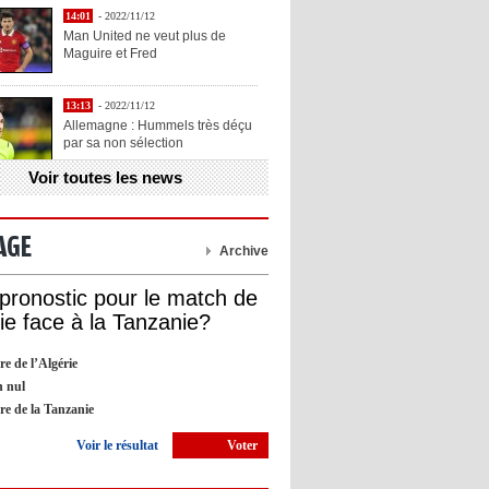
14:01
- 2022/11/12
Man United ne veut plus de
Maguire et Fred
13:13
- 2022/11/12
Allemagne : Hummels très déçu
par sa non sélection
Voir toutes les news
13:11
- 2022/11/12
Henry explique la chose qu'il
aime chez Benzema
AGE
Archive
13:05
- 2022/11/12
 pronostic pour le match de
OL : Blanc veut se prendre la
rie face à la Tanzanie?
tête avec Cherki
re de l’Algérie
12:51
- 2022/11/10
 nul
Barça : Piqué explique sa
ire de la Tanzanie
décision de départ à la retraite
Voir le résultat
Voter
09:05
- 2022/11/10
Man City : Haaland apprend