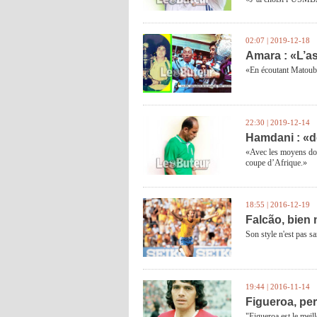
02:07 | 2019-12-18
Amara : «L’a
«En écoutant Matoub 
22:30 | 2019-12-14
Hamdani : «de
«Avec les moyens don
coupe d’Afrique.»
18:55 | 2016-12-19
Falcão, bien 
Son style n'est pas s
19:44 | 2016-11-14
Figueroa, pe
"Figueroa est le meill