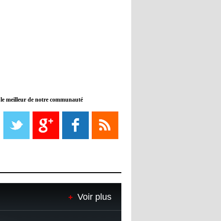
11:46
- 2022/11/09
Manchester City ne payait plus
Benjamin Mendy
12:17
- 2022/11/08
Man United : Choupo-Moting
ciblé pour remplacer Ronaldo ?
 le meilleur de notre communauté
08:21
- 2022/11/08
Liverpool mis en vente par son
propriétaire
08:18
- 2022/11/08
Le Barça savoure sa première
place et chambre le Real Madrid
08:16
- 2022/11/08
Real - Ancelotti : "On a joué trop
Voir plus
de matchs"