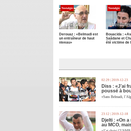
Nostalgie
Nostalgie
Derouaz : «Belmadi est
Bouacida : «A
un entraîneur de haut
Saâdane et Char
niveau»
été victime de
02:29 | 2019-12-23
Diss : «J’ai 
poussé à bo
«Sans Belmadi, l’Alg
23:12 | 2019-12-18
Djelti : «On a
au MCO, mais
«J’ai choisi l’USMBA