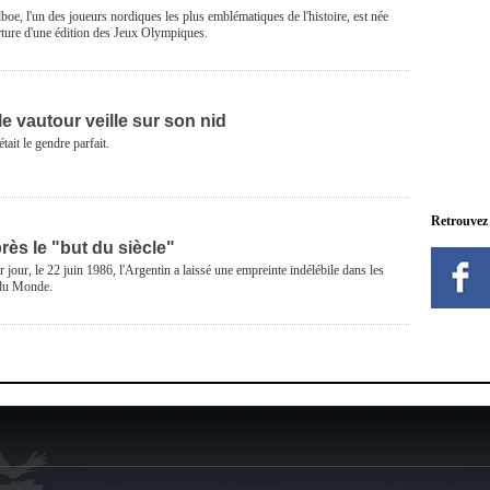
oe, l'un des joueurs nordiques les plus emblématiques de l'histoire, est née
rture d'une édition des Jeux Olympiques.
e vautour veille sur son nid
était le gendre parfait.
Retrouvez
rès le "but du siècle"
r jour, le 22 juin 1986, l'Argentin a laissé une empreinte indélébile dans les
 du Monde.