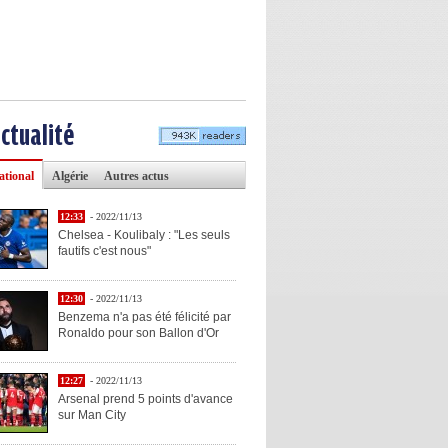
actualité
ational
Algérie
Autres actus
12:33
- 2022/11/13
Chelsea - Koulibaly : "Les seuls
fautifs c'est nous"
12:30
- 2022/11/13
Benzema n'a pas été félicité par
Ronaldo pour son Ballon d'Or
12:27
- 2022/11/13
Arsenal prend 5 points d'avance
sur Man City