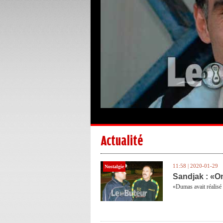
Actualité
11:58 | 2020-01-29
Nostalgie
Sandjak : «On
«Dumas avait réalisé 