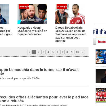
Nostalgie
Nostalgie
vec
Nostalgie : Hosni
Daoud Bouabdellah :
Fil d'
ef, j’ai
«Saâdane m’a lésé en
«En 2004, les choix de
 la Hogra»
Equipe nationale»
Saâdane ne reposaient
pas sur un aspect
sportif»
Intern
<
1
2
3
4
5
6
7
8
9
10
>
frappé Lemouchia dans le tunnel car il m’avait
ut»
érie n’aurait pas remporté la CAN»
 reçu des offres alléchantes pour lever le pied face
 on a refusé»
 au détriment du MCA pour faire plaisir à ma grand- mère»