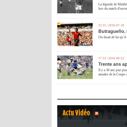
La légende de Middelb
lors du match d'ouve
22:55 | 2016-07-20
Butragueño, l
On disait de lui qu’il 
17:53 | 2016-06-22
Trente ans ap
Il y a 30 ans jour pou
annales de la Coupe
Actu Vidéo
1
2