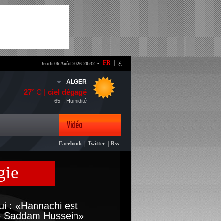
-
FR
|
ع
Jeudi 06 Août 2026 20:32
ALGER
27
° C |
ciel dégagé
65
: Humidité
Vidéo
|
|
Facebook
Twitter
Rss
Photo
gie
ui : «Hannachi est
 Saddam Hussein»