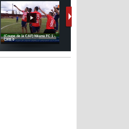
12:39
- 2022/11/06
Real : Les dirigeants veulent le
départ d'Hazard cet hiver
Le message de Delort, Benrahma
et Belkebla à l'occasion du "Big
Day de vaccination"