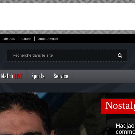
Flux RSS
Contact
Offres D'emploi
Match
LIVE
Sports
Service
Nostal
Hadjao
comme