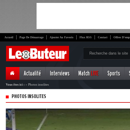
Accueil
Page De Démarrage
Ajouter Au Favoris
Flux RSS
Contact
Offres D'emp
Actualité
Interviews
Match
LIVE
Sports
Vous êtes ici :
»
Photos insolites
PHOTOS INSOLITES