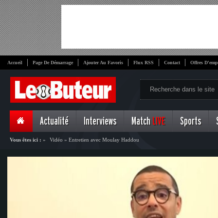
Accueil
Page De Démarrage
Ajouter Au Favoris
Flux RSS
Contact
Offres D'emp
Actualité
Interviews
Match
LIVE
Sports
Vous êtes ici :
»
Vidéo
»
Entretien avec Moulay Haddou