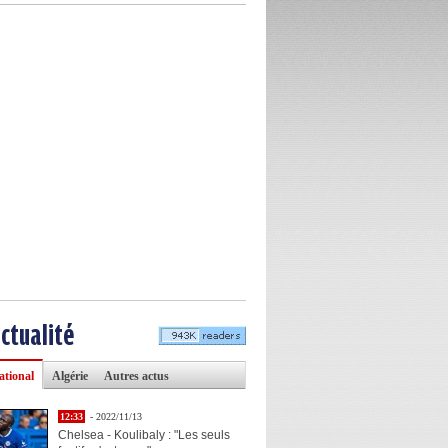
actualité
ational
Algérie
Autres actus
12:33
- 2022/11/13
Chelsea - Koulibaly : "Les seuls