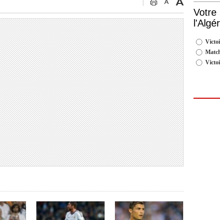
Votre
l'Algé
Victoi
Match
Victo