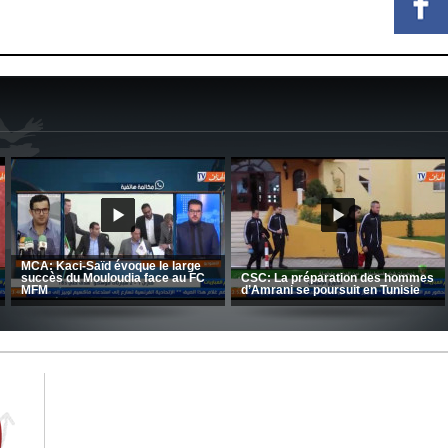
CRB: Entretien avec Toufik
Korichi
Entretien avec Moulay Haddou