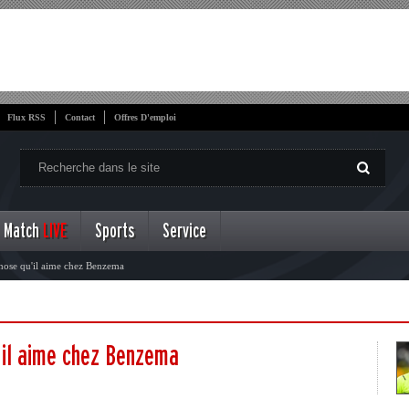
Flux RSS
Contact
Offres D'emploi
Match
LIVE
Sports
Service
hose qu'il aime chez Benzema
'il aime chez Benzema