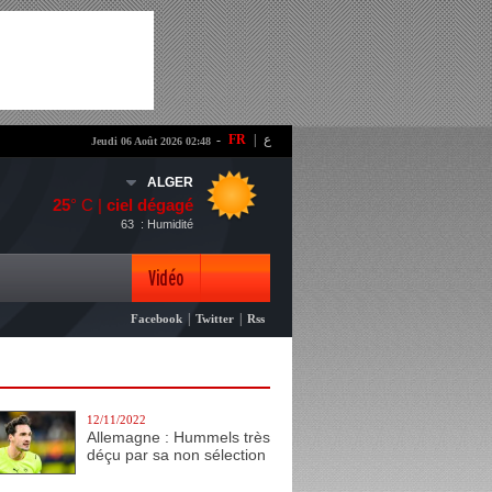
-
FR
|
ع
Jeudi 06 Août 2026 02:48
ALGER
25
° C |
ciel dégagé
63
: Humidité
Vidéo
|
|
Facebook
Twitter
Rss
Photo
12/11/2022
Allemagne : Hummels très
déçu par sa non sélection