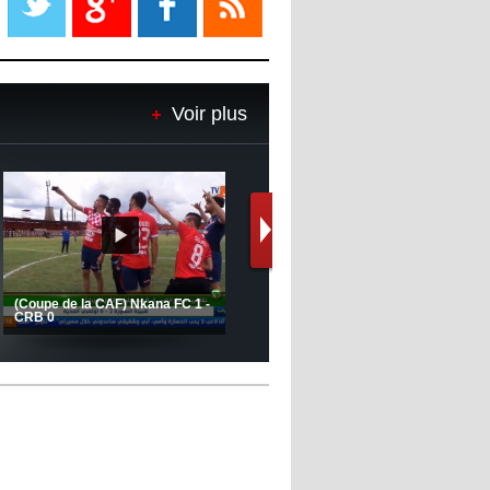
08:18
- 2022/11/08
Le Barça savoure sa première
place et chambre le Real Madrid
Voir plus
08:16
- 2022/11/08
Real - Ancelotti : "On a joué trop
de matchs"
12:39
- 2022/11/06
Real : Les dirigeants veulent le
départ d'Hazard cet hiver
Le message de Delort, Benrahma
et Belkebla à l'occasion du "Big
Day de vaccination"