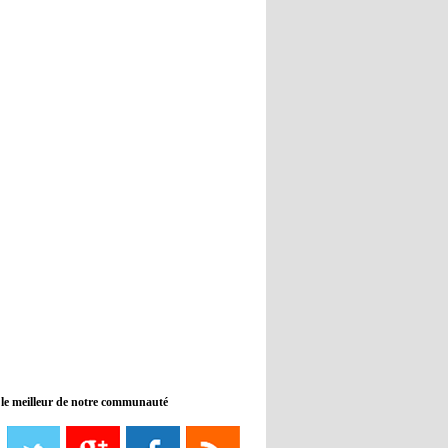
Real : Guti critique l'absence de
Benzema
12:35
- 2022/11/09
Man City : Haaland reste sur le
banc de touche
12:33
- 2022/11/09
Real : Benzema toujours forfait
pour le dernier match avant le
Mondial
11:46
- 2022/11/09
Manchester City ne payait plus
Benjamin Mendy
12:17
- 2022/11/08
Man United : Choupo-Moting
ciblé pour remplacer Ronaldo ?
 le meilleur de notre communauté
08:21
- 2022/11/08
Liverpool mis en vente par son
propriétaire