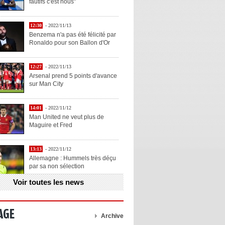
fautifs c'est nous"
12:30
- 2022/11/13
Benzema n'a pas été félicité par
Ronaldo pour son Ballon d'Or
12:27
- 2022/11/13
Arsenal prend 5 points d'avance
sur Man City
14:01
- 2022/11/12
Man United ne veut plus de
Maguire et Fred
13:13
- 2022/11/12
Allemagne : Hummels très déçu
par sa non sélection
Voir toutes les news
13:11
- 2022/11/12
Henry explique la chose qu'il
aime chez Benzema
AGE
Archive