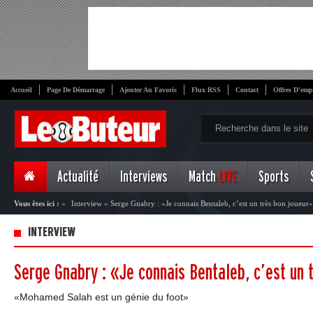
Accueil
Page De Démarrage
Ajouter Au Favoris
Flux RSS
Contact
Offres D'emp
Actualité
Interviews
Match
LIVE
Sports
Vous êtes ici :
»
Interview
»
Serge Gnabry : «Je connais Bentaleb, c’est un très bon joueur»
INTERVIEW
Serge Gnabry : «Je connais Bentaleb, c’est un 
«Mohamed Salah est un génie du foot»