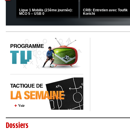
C 1 -
Ligue 1 Mobilis (23ème journée):
CRB: Entretien avec Toufik
MCO 5 – USB 0
Korichi
Voir
Dossiers