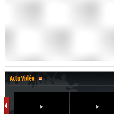
Actu Vidéo
1
2