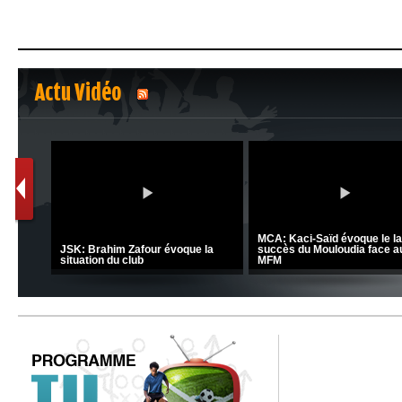
Actu Vidéo
1
2
nrahma
MCA: Kaci-Saïd évoque le l
 "Big
JSK: Brahim Zafour évoque la
succès du Mouloudia face a
situation du club
MFM