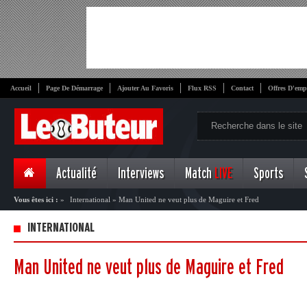
Accueil
Page De Démarrage
Ajouter Au Favoris
Flux RSS
Contact
Offres D'emp
Actualité
Interviews
Match
LIVE
Sports
Vous êtes ici :
»
International
»
Man United ne veut plus de Maguire et Fred
INTERNATIONAL
Man United ne veut plus de Maguire et Fred