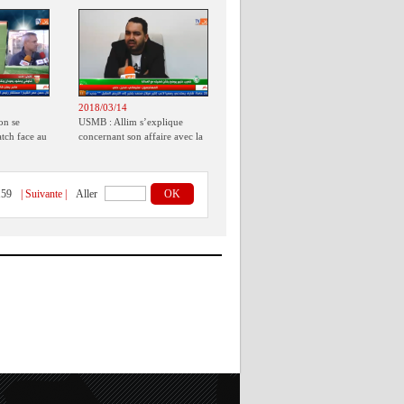
2018/03/14
on se
USMB : Allim s’explique
atch face au
concernant son affaire avec la
justice
159
| Suivante |
Aller
OK