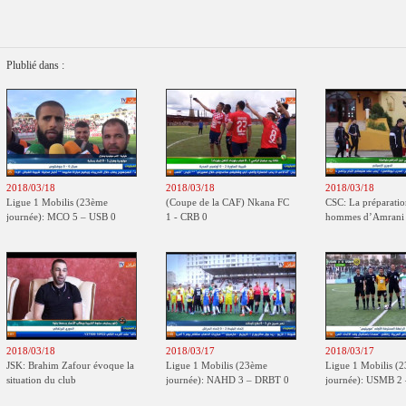
Plublié dans :
2018/03/18
2018/03/18
2018/03/18
Ligue 1 Mobilis (23ème
(Coupe de la CAF) Nkana FC
CSC: La préparatio
journée): MCO 5 – USB 0
1 - CRB 0
hommes d’Amrani s
en Tunisie
2018/03/18
2018/03/17
2018/03/17
JSK: Brahim Zafour évoque la
Ligue 1 Mobilis (23ème
Ligue 1 Mobilis (
situation du club
journée): NAHD 3 – DRBT 0
journée): USMB 2