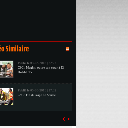
Publié le
03-08-2015 | 17:36
Amical : CSC 1 – OM 1
Publié le
03-08-2015 | 22:27
CSC : Meghni ouvre son cœur à El
Heddaf TV
o Similaire
Publié le
05-08-2015 | 17:32
CSC : Fin du stage de Sousse
Publié le
13-08-2015 | 15:25
CSC : Le Chabeb prêt pour le début
du championnat
Publié le
20-08-2015 | 16:01
MCO : Le Mouloudia prépare son
match face au CSC