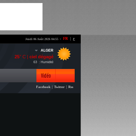
-
FR
|
ع
Jeudi 06 Août 2026 04:55
ALGER
25
° C |
ciel dégagé
63
: Humidité
Vidéo
|
|
Facebook
Twitter
Rss
Photo