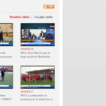
Dernières vidéos
|
Les plus visités
2018/03/18
n des
MCA: Kaci-Saïd évoque le
e poursuit
large succès du Mouloudia
face au FC MFM
2018/03/17
23ème
MCO: La préparation se
 – USMH 0
poursuit pour le match face à
l’USB