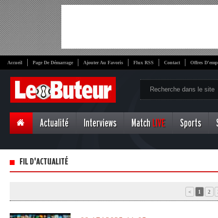
Accueil
Page De Démarrage
Ajouter Au Favoris
Flux RSS
Contact
Offres D'emp
Actualité
Interviews
Match
LIVE
Sports
FIL D'ACTUALITÉ
<
1
2