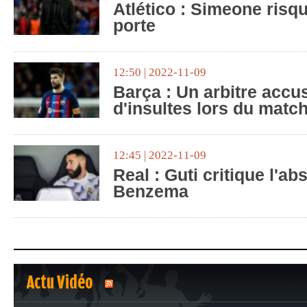
Atlético : Simeone risq
porte
12:50 | 2022-11-09
Barça : Un arbitre accu
d'insultes lors du matc
12:45 | 2022-11-09
Real : Guti critique l'a
Benzema
Actu Vidéo
1
2