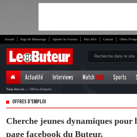
Accueil
Page De Démarrage
Ajouter Au Favoris
Flux RSS
Contact
Offres D'emp
Actualité
Interviews
Match
LIVE
Sports
Vous êtes ici :
»
Offres d'emploi
OFFRES D'EMPLOI
Cherche jeunes dynamiques pour l'a
page facebook du Buteur.