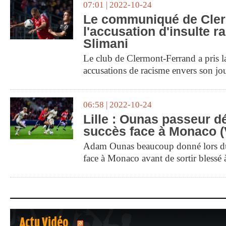
07:01 | 2022-10-24
Le communiqué de Cler
l'accusation d'insulte r
Slimani
Le club de Clermont-Ferrand a pris la
accusations de racisme envers son jo
06:58 | 2022-10-24
Lille : Ounas passeur dé
succès face à Monaco (
Adam Ounas beaucoup donné lors d
face à Monaco avant de sortir blessé
Actu Vidéo
1
2