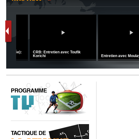
C 1 -
Ligue 1 Mobilis (23ème journée):
CRB: Entretien avec Toufik
MCO 5 – USB 0
Korichi