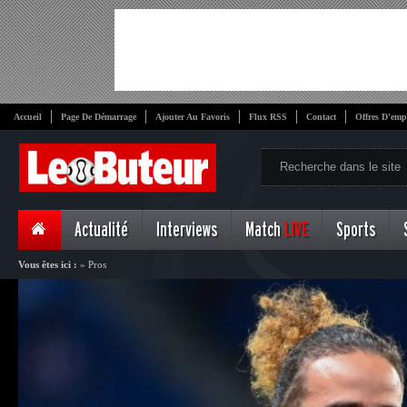
Accueil
Page De Démarrage
Ajouter Au Favoris
Flux RSS
Contact
Offres D'emp
Actualité
Interviews
Match
LIVE
Sports
Vous êtes ici :
»
Pros