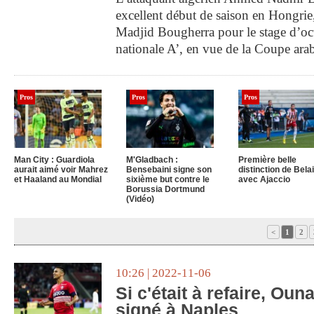
excellent début de saison en Hongrie
Madjid Bougherra pour le stage d’oc
nationale A’, en vue de la Coupe ara
Pros
Pros
Pros
Man City : Guardiola
M'Gladbach :
Première belle
aurait aimé voir Mahrez
Bensebaini signe son
distinction de Belai
et Haaland au Mondial
sixième but contre le
avec Ajaccio
Borussia Dortmund
(Vidéo)
<
1
2
10:26 | 2022-11-06
Si c'était à refaire, Oun
signé à Naples