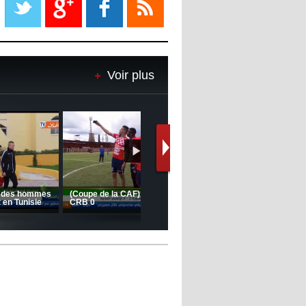
08:18
- 2022/11/08
Le Barça savoure sa première
place et chambre le Real Madrid
Voir plus
08:16
- 2022/11/08
Real - Ancelotti : "On a joué trop
de matchs"
12:39
- 2022/11/06
Real : Les dirigeants veulent le
départ d'Hazard cet hiver
Le message de Delort, Benrahma
et Belkebla à l'occasion du "Big
Day de vaccination"