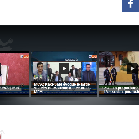
CRB: Entretien avec Toufik
Korichi
Entretien avec Moulay Haddou