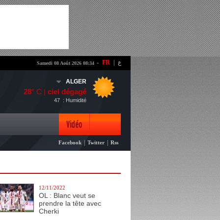
-
FR
|
ع
Samedi 08 Août 2026 08:34
ALGER
28
° C |
ciel dégagé
47
: Humidité
Vidéo
|
|
Facebook
Twitter
Rss
Photo
12/11/2022
OL : Blanc veut se
prendre la tête avec
Cherki