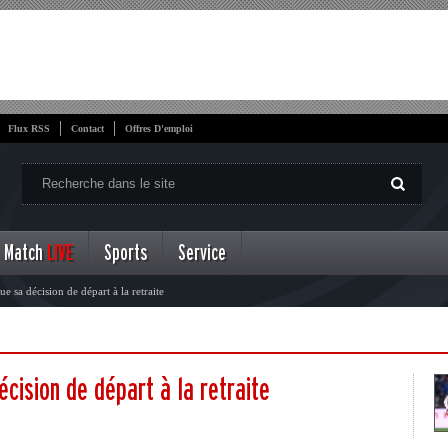
Flux RSS
Contact
Offres D'emploi
Match
LIVE
Sports
Service
ue sa décision de départ à la retraite
écision de départ à la retraite