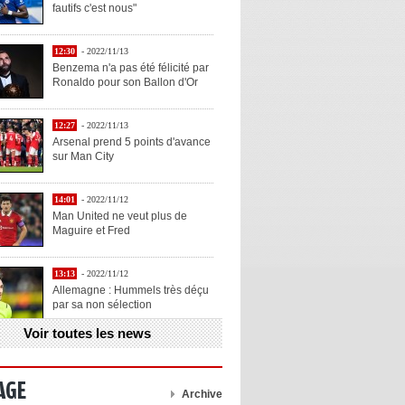
fautifs c'est nous"
12:30
- 2022/11/13
Benzema n'a pas été félicité par
Ronaldo pour son Ballon d'Or
12:27
- 2022/11/13
Arsenal prend 5 points d'avance
sur Man City
14:01
- 2022/11/12
Man United ne veut plus de
Maguire et Fred
13:13
- 2022/11/12
Allemagne : Hummels très déçu
par sa non sélection
Voir toutes les news
13:11
- 2022/11/12
Henry explique la chose qu'il
aime chez Benzema
AGE
Archive