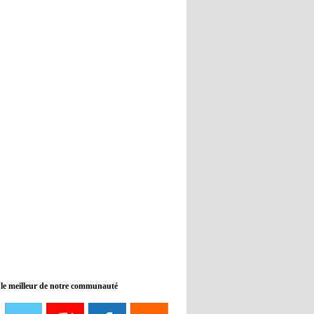
Real : Guti critique l'absence de
Benzema
12:35
- 2022/11/09
Man City : Haaland reste sur le
banc de touche
12:33
- 2022/11/09
Real : Benzema toujours forfait
pour le dernier match avant le
Mondial
11:46
- 2022/11/09
Manchester City ne payait plus
Benjamin Mendy
12:17
- 2022/11/08
Man United : Choupo-Moting
ciblé pour remplacer Ronaldo ?
 le meilleur de notre communauté
08:21
- 2022/11/08
Liverpool mis en vente par son
propriétaire