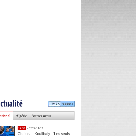
actualité
ational
Algérie
Autres actus
12:33
- 2022/11/13
Chelsea - Koulibaly : "Les seuls