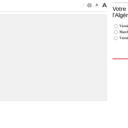
Votre
l'Algé
Victoi
Match
Victo