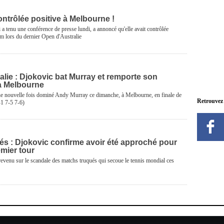
ntrôlée positive à Melbourne !
a tenu une conférence de presse lundi, a annoncé qu'elle avait contrôlée
m lors du dernier Open d'Australie
lie : Djokovic bat Murray et remporte son
 à Melbourne
 nouvelle fois dominé Andy Murray ce dimanche, à Melbourne, en finale de
Retrouvez
-1 7-5 7-6)
és : Djokovic confirme avoir été approché pour
mier tour
evenu sur le scandale des matchs truqués qui secoue le tennis mondial ces