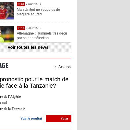
14:01
- 2022/11/12
Man United ne veut plus de
Maguire et Fred
13:13
- 2022/11/12
Allemagne : Hummels très déçu
par sa non sélection
Voir toutes les news
13:11
- 2022/11/12
Henry explique la chose qu'il
aime chez Benzema
AGE
Archive
13:05
- 2022/11/12
 pronostic pour le match de
OL : Blanc veut se prendre la
rie face à la Tanzanie?
tête avec Cherki
re de l’Algérie
12:51
- 2022/11/10
 nul
Barça : Piqué explique sa
ire de la Tanzanie
décision de départ à la retraite
Voir le résultat
Voter
09:05
- 2022/11/10
Man City : Haaland apprend