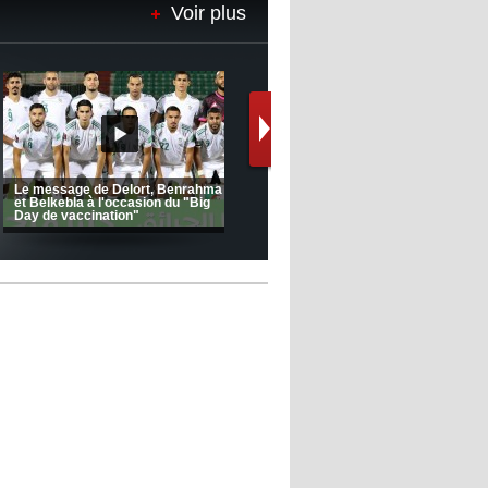
12:39
- 2022/11/06
Voir plus
Real : Les dirigeants veulent le
départ d'Hazard cet hiver
Le message de Delort, Benrahma
et Belkebla à l'occasion du "Big
Day de vaccination"