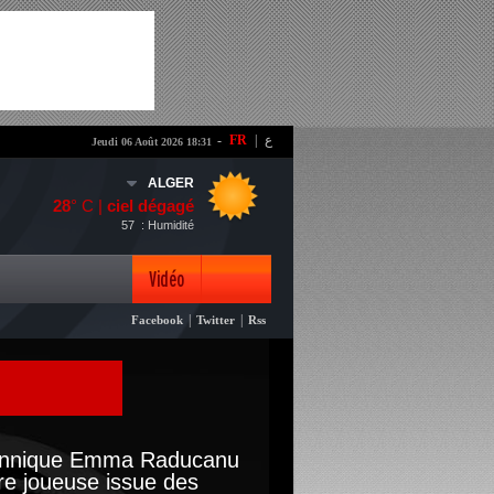
-
FR
|
ع
Jeudi 06 Août 2026 18:31
ALGER
28
° C |
ciel dégagé
57
: Humidité
Vidéo
|
|
Facebook
Twitter
Rss
Photo
tannique Emma Raducanu
re joueuse issue des