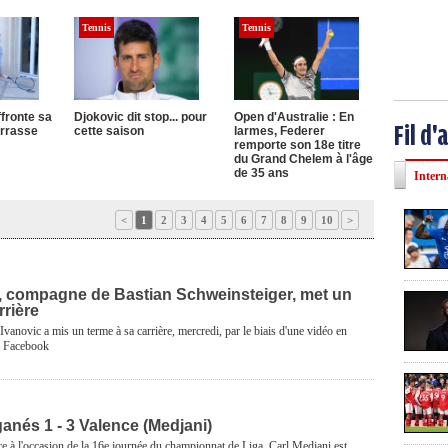
Tennis
Tennis
fronte sa
Djokovic dit stop... pour
Open d'Australie : En
Fil d'
errasse
cette saison
larmes, Federer
remporte son 18e titre
du Grand Chelem à l'âge
de 35 ans
Intern
<
1
2
3
4
5
6
7
8
9
10
>
, compagne de Bastian Schweinsteiger, met un
rrière
vanovic a mis un terme à sa carrière, mercredi, par le biais d'une vidéo en
e Facebook
anés 1 - 3 Valence (Medjani)
e à l'occasion de la 16e journée du championnat de Liga. Carl Medjani est