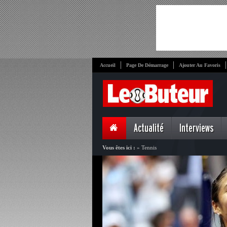
Accueil
Page De Démarrage
Ajouter Au Favoris
Actualité
Interviews
Vous êtes ici :
»
Tennis