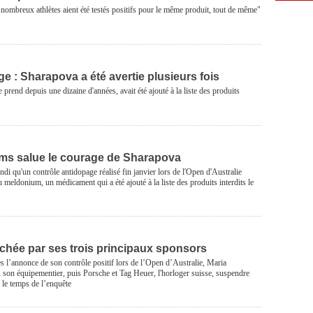
 nombreux athlètes aient été testés positifs pour le même produit, tout de même"
e : Sharapova a été avertie plusieurs fois
prend depuis une dizaine d'années, avait été ajouté à la liste des produits
ams salue le courage de Sharapova
ndi qu'un contrôle antidopage réalisé fin janvier lors de l'Open d'Australie
 au meldonium, un médicament qui a été ajouté à la liste des produits interdits le
chée par ses trois principaux sponsors
 l’annonce de son contrôle positif lors de l’Open d’Australie, Maria
 son équipementier, puis Porsche et Tag Heuer, l'horloger suisse, suspendre
e le temps de l’enquête