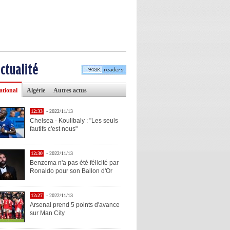
actualité
ational
Algérie
Autres actus
12:33
- 2022/11/13
Chelsea - Koulibaly : "Les seuls
fautifs c'est nous"
12:30
- 2022/11/13
Benzema n'a pas été félicité par
Ronaldo pour son Ballon d'Or
12:27
- 2022/11/13
Arsenal prend 5 points d'avance
sur Man City