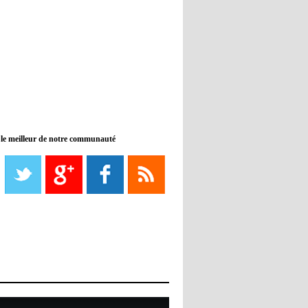
11:46
- 2022/11/09
Manchester City ne payait plus
Benjamin Mendy
12:17
- 2022/11/08
Man United : Choupo-Moting
ciblé pour remplacer Ronaldo ?
 le meilleur de notre communauté
08:21
- 2022/11/08
Liverpool mis en vente par son
propriétaire
08:18
- 2022/11/08
Le Barça savoure sa première
place et chambre le Real Madrid
08:16
- 2022/11/08
Real - Ancelotti : "On a joué trop
de matchs"