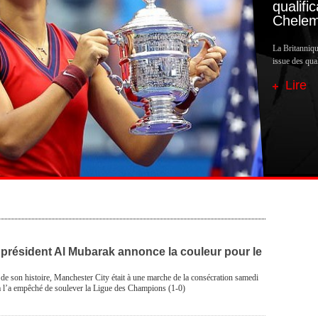
qualifi
Chele
La Britanniq
issue des qua
Lire
 président Al Mubarak annonce la couleur pour le
 de son histoire, Manchester City était à une marche de la consécration samedi
a l’a empêché de soulever la Ligue des Champions (1-0)