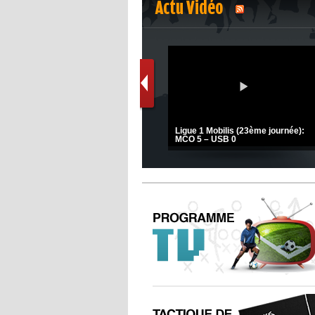
Actu Vidéo
1
2
s
(Coupe de la CAF) Nkana FC 1 -
Ligue 1 Mobilis (23ème journée):
CRB 0
MCO 5 – USB 0