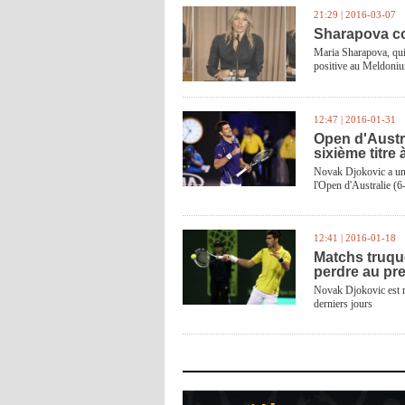
21:29 | 2016-03-07
Sharapova co
Maria Sharapova, qui 
positive au Meldoniu
12:47 | 2016-01-31
Open d'Austra
sixième titre
Novak Djokovic a une
l'Open d'Australie (6
12:41 | 2016-01-18
Matchs truqu
perdre au pre
Novak Djokovic est r
derniers jours