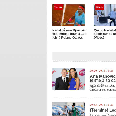
Tennis
Tennis
Nadal dévore Djokovic
Quand Nadal af
et s’impose pour la 13e
soeur sur sa t
fois à Roland-Garros
(Vidéo)
20:20 | 2016-12-28
Ana Ivanovic
terme à sa ca
Agée de 29 ans, Ana I
direct sur son compt
20:53 | 2016-11-29
(Terminé) Leg
Leganés reçoit Valenc