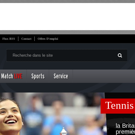
Flux RSS
Contact
Offres D'emploi
Match
LIVE
Sports
Service
Tennis
la Bri
premiè