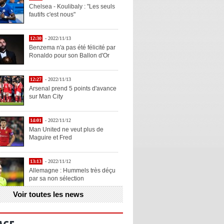
Chelsea - Koulibaly : "Les seuls
fautifs c'est nous"
12:30
- 2022/11/13
Benzema n'a pas été félicité par
Ronaldo pour son Ballon d'Or
12:27
- 2022/11/13
Arsenal prend 5 points d'avance
sur Man City
14:01
- 2022/11/12
Man United ne veut plus de
Maguire et Fred
13:13
- 2022/11/12
Allemagne : Hummels très déçu
par sa non sélection
Voir toutes les news
13:11
- 2022/11/12
Henry explique la chose qu'il
aime chez Benzema