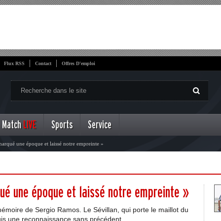
Flux RSS
Contact
Offres D'emploi
Match
LIVE
Sports
Service
rqué une époque et laissé notre empreinte »
é une époque et laissé notre empreinte »
émoire de Sergio Ramos. Le Sévillan, qui porte le maillot du
uis une reconnaissance sans précédent.