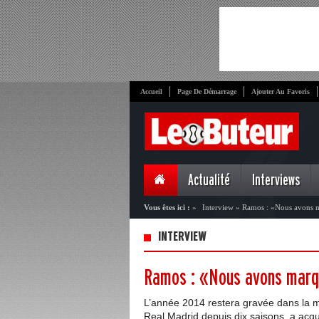
Accueil
Page De Démarrage
Ajouter Au Favoris
Actualité
Interviews
Vous êtes ici :
»
Interview
»
Ramos : «Nous avons ma
INTERVIEW
Ramos : «Nous avons marqu
L’année 2014 restera gravée dans la m
Real Madrid depuis dix saisons, a acq