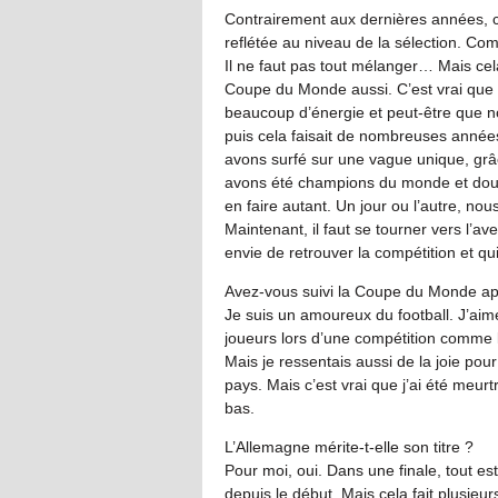
Contrairement aux dernières années, c
reflétée au niveau de la sélection. Co
Il ne faut pas tout mélanger… Mais cela
Coupe du Monde aussi. C’est vrai que 
beaucoup d’énergie et peut-être que no
puis cela faisait de nombreuses années 
avons surfé sur une vague unique, grâ
avons été champions du monde et doub
en faire autant. Un jour ou l’autre, nous
Maintenant, il faut se tourner vers l’a
envie de retrouver la compétition et qui
Avez-vous suivi la Coupe du Monde apr
Je suis un amoureux du football. J’aime
joueurs lors d’une compétition comme 
Mais je ressentais aussi de la joie pou
pays. Mais c’est vrai que j’ai été meurt
bas.
L’Allemagne mérite-t-elle son titre ?
Pour moi, oui. Dans une finale, tout est 
depuis le début. Mais cela fait plusie