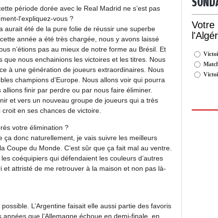
SOND
ette période dorée avec le Real Madrid ne s’est pas
mment-l'expliquez-vous ?
Votre
 aurait été de la pure folie de réussir une superbe
l'Algé
cette année a été très chargée, nous y avons laissé
us n’étions pas au mieux de notre forme au Brésil. Et
Victoi
que nous enchainions les victoires et les titres. Nous
Match
ce à une génération de joueurs extraordinaires. Nous
Victo
les champions d’Europe. Nous allons voir qui pourra
 allions finir par perdre ou par nous faire éliminer.
venir et vers un nouveau groupe de joueurs qui a très
 croit en ses chances de victoire.
ès votre élimination ?
 ça donc naturellement, je vais suivre les meilleurs
la Coupe du Monde. C’est sûr que ça fait mal au ventre.
r les coéquipiers qui défendaient les couleurs d’autres
ri et attristé de me retrouver à la maison et non pas là-
possible. L’Argentine faisait elle aussi partie des favoris
urs années que l’Allemagne échoue en demi-finale, en