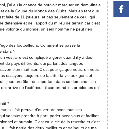
 moi, j’ai eu la chance de pouvoir marquer en demi-finale
s et de la Coupe du Monde des Clubs. Mais en tant que
st faite de 11 joueurs, et pas seulement de celui qui
e défensive et de l’apport du milieu de terrain car c’est
leure volonté du monde, un seul homme ne peut rien
 l’égo des footballeurs. Comment se passe la
e stars ?
u’un vestiaire est compliqué à gérer quand il y a des
ent de pays différents, qui parlent des langues
t savoir bien maîtriser. C’est pour ça que nous, en nous
ous essayons toujours de faciliter la vie aux gens et
otti joue un rôle très important dans ce domaine : il a
 qui arrive de l’extérieur, il comprend les problèmes qu’il
otti ?
eur, s’il fait preuve d’ouverture avec tous ses
qui va vous prendre à part, parler avec vous et faciliter
ionnel et humain. C’est ça la clé de la réussite et c’est
r. Il fait partie des deux meilleurs entraîneurs de ma