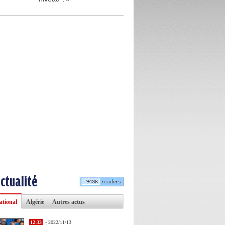
actualité
ational
Algérie
Autres actus
12:33
- 2022/11/13