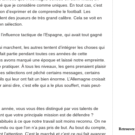
rité que je considère comme uniques. En tout cas, c’est
on d’exprimer et de comprendre le football. Les
dent des joueurs de très grand calibre. Cela se voit en
en sélection.
 l’influence tactique de l’Espagne, qui avait tout gagné
i marchent, les autres tentent d’intégrer les choses qui
 fait partie pendant toutes ces années de cette
ous avons marqué une époque et laissé notre empreinte.
e pratiquer. À tous les niveaux, les gens prenaient plaisir
ines sélections ont pêché certains messages, certains
ils qui leur ont fait un bien énorme. L’Allemagne croisait
insi dire, c’est elle qui a le plus souffert, mais peut-
 année, vous vous êtes distingué par vos talents de
hant que votre principale mission est de défendre ?
itués à ce que notre travail soit moins reconnu. On ne
fendu ou que l’on n’a pas pris de but. Au bout du compte,
Retrouvez
ent l’attention. C’est le marché et c’est ce qui fait avancer