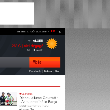
-
FR
|
ع
Vendredi 07 Août 2026 23:44
ALGER
26
° C |
ciel dégagé
66
: Humidité
Vidéo
|
|
Facebook
Twitter
Rss
Photo
04/03/2015
Djabou allume Gourcuff :
«As-tu entraîné le Barça
pour parler de haut
niveau ?»