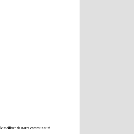
12:45
- 2022/11/09
Real : Guti critique l'absence de
Benzema
12:35
- 2022/11/09
Man City : Haaland reste sur le
banc de touche
12:33
- 2022/11/09
Real : Benzema toujours forfait
pour le dernier match avant le
Mondial
11:46
- 2022/11/09
Manchester City ne payait plus
Benjamin Mendy
12:17
- 2022/11/08
Man United : Choupo-Moting
ciblé pour remplacer Ronaldo ?
 le meilleur de notre communauté
08:21
- 2022/11/08