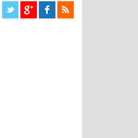
Liverpool mis en vente par son
propriétaire
08:18
- 2022/11/08
Le Barça savoure sa première
place et chambre le Real Madrid
08:16
- 2022/11/08
Real - Ancelotti : "On a joué trop
de matchs"
12:39
- 2022/11/06
Real : Les dirigeants veulent le
départ d'Hazard cet hiver