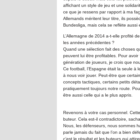
affichant un style de jeu et une solida
ce que je ressens par rapport à ma faç
Allemands méritent leur titre, ils possè
Bundesliga, mais cela se reflète aussi 
L’Allemagne de 2014 a-t-elle profité de
les années précédentes ?
Quand une sélection fait des choses qu
peuvent lui être profitables. Pour avoir
génération de joueurs, je crois que n
Ce football, l’Espagne était la seule à l
à nous voir jouer. Peut-être que certa
concepts tactiques, certains petits déta
pratiquement toujours notre route. Pour a
être aussi celle qui a le plus appris.
Revenons à votre cas personnel. Cette
buteur. Cela est-il contradictoire, sac
Nous, les défenseurs, nous sommes hab
parle jamais du fait que l’on a bien dé
c’est le résultat et les buteurs qui attir