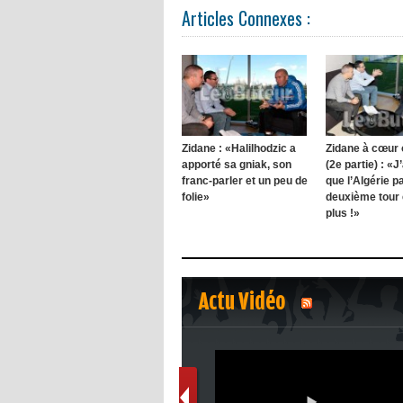
Articles Connexes :
Zidane : «Halilhodzic a
Zidane à cœur 
apporté sa gniak, son
(2e partie) : «J
franc-parler et un peu de
que l’Algérie p
folie»
deuxième tour
plus !»
Actu Vidéo
1
2