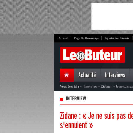
Accueil
Page De Démarrage
Ajouter Au Favoris
Actualité
Interviews
Vous êtes ici :
»
Interview
»
Zidane : « Je ne suis p
INTERVIEW
Zidane : « Je ne suis pas d
s'ennuient »