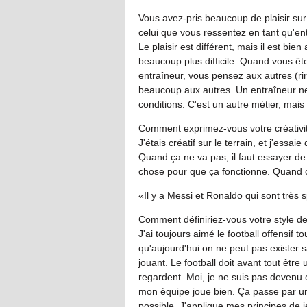
Vous avez-pris beaucoup de plaisir sur
celui que vous ressentez en tant qu'en
Le plaisir est différent, mais il est bie
beaucoup plus difficile. Quand vous ê
entraîneur, vous pensez aux autres (rir
beaucoup aux autres. Un entraîneur ne
conditions. C'est un autre métier, mais 
Comment exprimez-vous votre créativit
J'étais créatif sur le terrain, et j'essa
Quand ça ne va pas, il faut essayer de 
chose pour que ça fonctionne. Quand ç
«Il y a Messi et Ronaldo qui sont trè
Comment définiriez-vous votre style de
J'ai toujours aimé le football offensif t
qu'aujourd'hui on ne peut pas exister 
jouant. Le football doit avant tout être 
regardent. Moi, je ne suis pas devenu 
mon équipe joue bien. Ça passe par un 
possible. J'applique mes principes de 