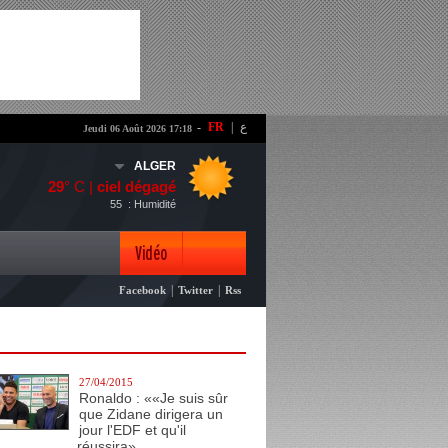
-
FR
|
ع
Jeudi 06 Août 2026 17:18
ALGER
29
° C |
ciel dégagé
55
: Humidité
Vidéo
|
|
Facebook
Twitter
Rss
Photo
27/04/2015
Ronaldo : ««Je suis sûr
que Zidane dirigera un
jour l'EDF et qu'il
réussira»