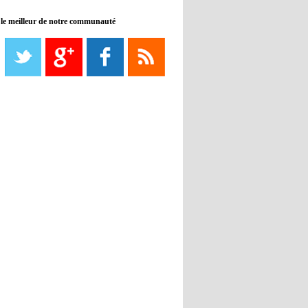
 le meilleur de notre communauté
08:21
- 2022/11/08
Liverpool mis en vente par son
propriétaire
08:18
- 2022/11/08
Le Barça savoure sa première
place et chambre le Real Madrid
08:16
- 2022/11/08
Real - Ancelotti : "On a joué trop
de matchs"
12:39
- 2022/11/06
Real : Les dirigeants veulent le
départ d'Hazard cet hiver