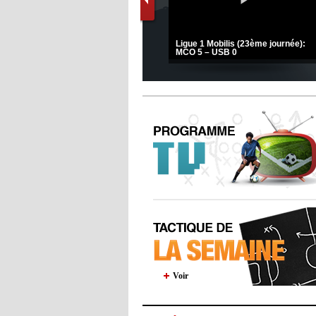
s
(Coupe de la CAF) Nkana FC 1 -
Ligue 1 Mobilis (23ème journée):
CRB 0
MCO 5 – USB 0
Voir