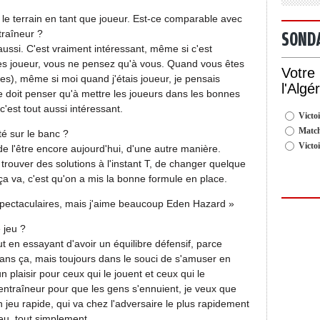
 le terrain en tant que joueur. Est-ce comparable avec
traîneur ?
SOND
n aussi. C'est vraiment intéressant, même si c'est
tes joueur, vous ne pensez qu'à vous. Quand vous êtes
Votre
es), même si moi quand j'étais joueur, je pensais
l'Algé
 doit penser qu'à mettre les joueurs dans les bonnes
c'est tout aussi intéressant.
Victoi
Match
é sur le banc ?
Victo
ie de l'être encore aujourd'hui, d'une autre manière.
trouver des solutions à l'instant T, de changer quelque
a va, c'est qu'on a mis la bonne formule en place.
s spectaculaires, mais j'aime beaucoup Eden Hazard »
 jeu ?
out en essayant d'avoir un équilibre défensif, parce
sans ça, mais toujours dans le souci de s'amuser en
un plaisir pour ceux qui le jouent et ceux qui le
entraîneur pour que les gens s'ennuient, je veux que
jeu rapide, qui va chez l'adversaire le plus rapidement
jeu, tout simplement.