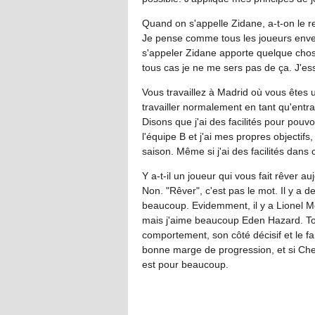
Quand on s'appelle Zidane, a-t-on le 
Je pense comme tous les joueurs envers
s'appeler Zidane apporte quelque chos
tous cas je ne me sers pas de ça. J'es
Vous travaillez à Madrid où vous êtes 
travailler normalement en tant qu'entr
Disons que j'ai des facilités pour pouvo
l'équipe B et j'ai mes propres objectif
saison. Même si j'ai des facilités dans c
Y a-t-il un joueur qui vous fait rêver au
Non. "Rêver", c'est pas le mot. Il y a d
beaucoup. Evidemment, il y a Lionel Me
mais j'aime beaucoup Eden Hazard. Tout 
comportement, son côté décisif et le fa
bonne marge de progression, et si Che
est pour beaucoup.
IN FI