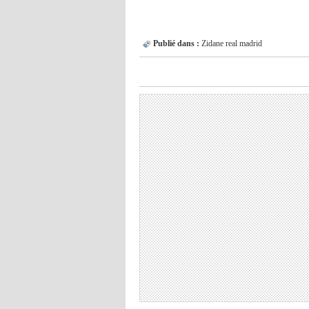
Publié dans :
Zidane
real madrid