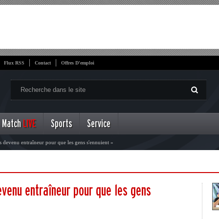
Flux RSS
Contact
Offres D'emploi
Match
LIVE
Sports
Service
as devenu entraîneur pour que les gens s'ennuient »
evenu entraîneur pour que les gens