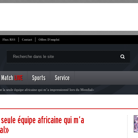
Flux RSS
Contact
Offres D'emploi
Match
LIVE
Sports
Service
st la seule équipe africaine qui m’a impressionné lors du Mondial»
 seule équipe africaine qui m’a
ial»