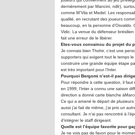
joueurs qui conviennent au jeu privilég
dernièrement par Mancini, ndlr), surto
comme M’Vila et Medel. Les responsable
qualité, en recrutant des joueurs com
beaucoup, en la personne d’Osvaldo. 
Vidic. La venue du défenseur brésilie
fait une erreur de le libérer.
Etes-vous convaincu du projet du p
Je connais bien Thohir, c’est une per
supporters qui exigent tout le temps l
construire une grande équipe étape par
est très important pour l’Inter.
Pourquoi Bergomi n’est-il pas dirigea
Pour répondre à cette question, il faut 
en 1999, l’Inter a connu une saison dif
direction a donné carte blanche àMarc
Ce qui a amené le départ de plusieurs
aussi j’ai fait de même, j’ai pris un aut
consultant. Je n’ai pas rencontré à l’ép
d’intégrer le staff dirigeant.
Quelle est l’équipe favorite pour ga
Je ne vois pas de favori pour le momen