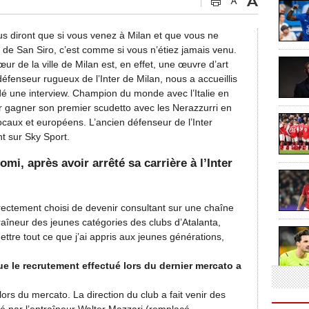
ous diront que si vous venez à Milan et que vous ne
e de San Siro, c’est comme si vous n’étiez jamais venu.
r de la ville de Milan est, en effet, une œuvre d’art
éfenseur rugueux de l’Inter de Milan, nous a accueillis
dé une interview. Champion du monde avec l’Italie en
 gagner son premier scudetto avec les Nerazzurri en
ocaux et européens. L’ancien défenseur de l’Inter
t sur Sky Sport.
mi, après avoir arrêté sa carrière à l’Inter
 directement choisi de devenir consultant sur une chaîne
entraîneur des jeunes catégories des clubs d’Atalanta,
tre tout ce que j’ai appris aux jeunes générations,
ue le recrutement effectué lors du dernier mercato a
l lors du mercato. La direction du club a fait venir des