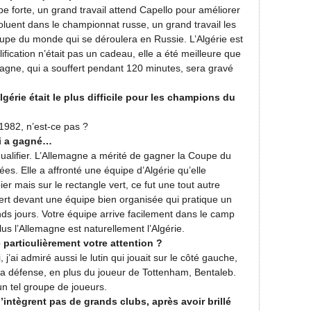
e forte, un grand travail attend Capello pour améliorer
oluent dans le championnat russe, un grand travail les
oupe du monde qui se déroulera en Russie. L’Algérie est
fication n’était pas un cadeau, elle a été meilleure que
magne, qui a souffert pendant 120 minutes, sera gravé
gérie était le plus difficile pour les champions du
 1982, n’est-ce pas ?
ui a gagné…
qualifier. L’Allemagne a mérité de gagner la Coupe du
es. Elle a affronté une équipe d’Algérie qu’elle
r mais sur le rectangle vert, ce fut une tout autre
ffert devant une équipe bien organisée qui pratique un
ds jours. Votre équipe arrive facilement dans le camp
plus l’Allemagne est naturellement l’Algérie.
é particulièrement votre attention ?
j’ai admiré aussi le lutin qui jouait sur le côté gauche,
 la défense, en plus du joueur de Tottenham, Bentaleb.
un tel groupe de joueurs.
intègrent pas de grands clubs, après avoir brillé