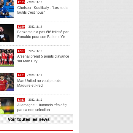
12:33
- 2022/11/13
Chelsea - Koulibaly : "Les seuls
fautifs c'est nous"
12:30
- 2022/11/13
Benzema n'a pas été félicité par
Ronaldo pour son Ballon d'Or
12:27
- 2022/11/13
Arsenal prend 5 points d'avance
sur Man City
14:01
- 2022/11/12
Man United ne veut plus de
Maguire et Fred
13:13
- 2022/11/12
Allemagne : Hummels très déçu
par sa non sélection
Voir toutes les news
13:11
- 2022/11/12
Henry explique la chose qu'il