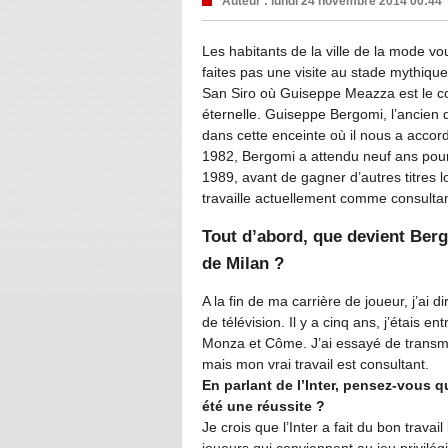
Auteur :
lundi 24 novembre 2014 00:44
Les habitants de la ville de la mode v
faites pas une visite au stade mythiqu
San Siro où Guiseppe Meazza est le cœu
éternelle. Guiseppe Bergomi, l’ancien d
dans cette enceinte où il nous a accor
1982, Bergomi a attendu neuf ans pour
1989, avant de gagner d’autres titres l
travaille actuellement comme consultan
Tout d’abord, que devient Bergo
de Milan ?
A la fin de ma carrière de joueur, j’ai
de télévision. Il y a cinq ans, j’étais 
Monza et Côme. J’ai essayé de transmet
mais mon vrai travail est consultant.
En parlant de l’Inter, pensez-vous q
été une réussite ?
Je crois que l’Inter a fait du bon travai