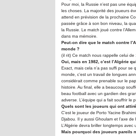
Pour moi, la Russie n’est pas une équip
les choses. La majorité des joueurs év
attend en prévision de la prochaine C
passée grâce à son bon niveau, la quali
la Russie. Le match joué contre l’Alle
dans ma mémoire.
Peut-on dire que le match contre l’Al
monde ?
(il rit) Ce match nous rappelle celui de
Oui, mais en 1982, c’est l’Algérie q
Exact, mais cela n’a pas suffi pour se 
monde, c’est un travail de longues anné
considérait comme prenable sur le papie
histoire. Au final, elle a beaucoup sou
beau football avec un gardien des gran
adverse. L’équipe qui a fait souffrir le 
Quels sont les joueurs qui ont attir
C’est le joueur de Porto Yacine Brahimi, 
Djabou. Il y aussi Ghoulam et l’axe de
L’Algérie devra briller longtemps avec 
Mais pourquoi des joueurs pareils n’