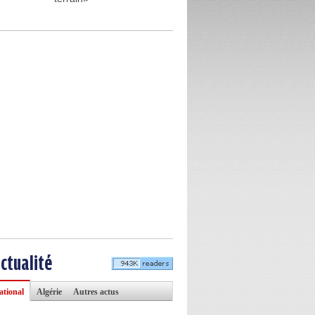
actualité
ational
Algérie
Autres actus