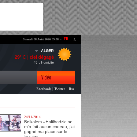
-
FR
|
ع
Samedi 08 Août 2026 09:58
ALGER
29
° C |
ciel dégagé
45
: Humidité
Vidéo
|
|
Facebook
Twitter
Rss
Photo
24/11/2014
Belkalem «Halilhodzic ne
m’a fait aucun cadeau, j’ai
gagné ma place sur le
terrain»