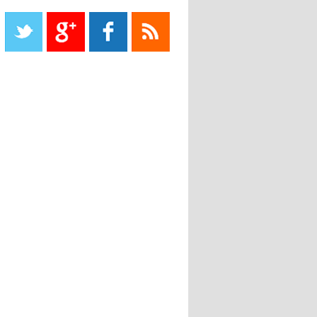
Liverpool mis en vente par son
propriétaire
08:18
- 2022/11/08
Le Barça savoure sa première
place et chambre le Real Madrid
08:16
- 2022/11/08
Real - Ancelotti : "On a joué trop
de matchs"
12:39
- 2022/11/06
Real : Les dirigeants veulent le
départ d'Hazard cet hiver