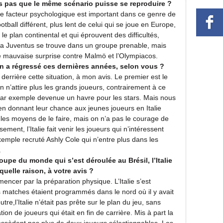
us pas que le même scénario puisse se reproduire ?
 le facteur psychologique est important dans ce genre de
otball différent, plus lent de celui qui se joue en Europe,
 le plan continental et qui éprouvent des difficultés,
 Juventus se trouve dans un groupe prenable, mais
oute mauvaise surprise contre Malmö et l’Olympiacos.
ien a régressé ces dernières années, selon vous ?
 derrière cette situation, à mon avis. Le premier est le
 n’attire plus les grands joueurs, contrairement à ce
par exemple devenue un havre pour les stars. Mais nous
en donnant leur chance aux jeunes joueurs en Italie
s les moyens de le faire, mais on n’a pas le courage de
ement, l’Italie fait venir les joueurs qui n’intéressent
emple recruté Ashly Cole qui n’entre plus dans les
.
upe du monde qui s’est déroulée au Brésil, l’Italie
quelle raison, à votre avis ?
ncer par la préparation physique. L’Italie s’est
 matches étaient programmés dans le nord où il y avait
re,l’Italie n’était pas prête sur le plan du jeu, sans
ion de joueurs qui était en fin de carrière. Mis à part la