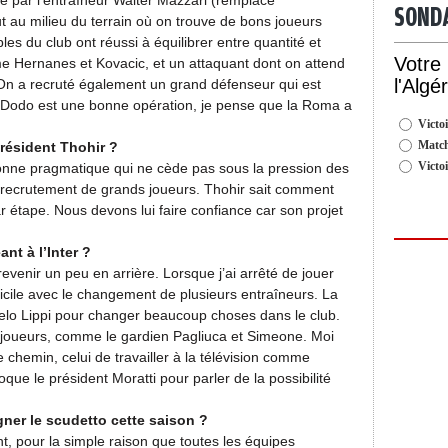
ié par l’entraîneur Walter Mazzari (remplacé
SOND
ut au milieu du terrain où on trouve de bons joueurs
s du club ont réussi à équilibrer entre quantité et
Votre
me Hernanes et Kovacic, et un attaquant dont on attend
l'Algé
On a recruté également un grand défenseur qui est
n Dodo est une bonne opération, je pense que la Roma a
Victoi
Match
résident Thohir ?
Victo
sonne pragmatique qui ne cède pas sous la pression des
e recrutement de grands joueurs. Thohir sait comment
 étape. Nous devons lui faire confiance car son projet
nt à l’Inter ?
revenir un peu en arrière. Lorsque j’ai arrêté de jouer
ficile avec le changement de plusieurs entraîneurs. La
elo Lippi pour changer beaucoup choses dans le club.
 joueurs, comme le gardien Pagliuca et Simeone. Moi
re chemin, celui de travailler à la télévision comme
oque le président Moratti pour parler de la possibilité
gner le scudetto cette saison ?
t, pour la simple raison que toutes les équipes