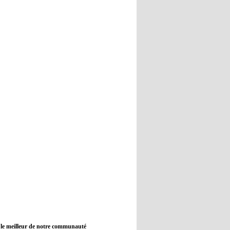
12:45
- 2022/11/09
Real : Guti critique l'absence de
Benzema
12:35
- 2022/11/09
Man City : Haaland reste sur le
banc de touche
12:33
- 2022/11/09
Real : Benzema toujours forfait
pour le dernier match avant le
Mondial
11:46
- 2022/11/09
Manchester City ne payait plus
Benjamin Mendy
12:17
- 2022/11/08
Man United : Choupo-Moting
ciblé pour remplacer Ronaldo ?
 le meilleur de notre communauté
08:21
- 2022/11/08