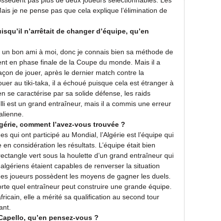
ossèdent pas plus de deux joueurs sélectionnables. Les
 Mais je ne pense pas que cela explique l’élimination de
uisqu’il n’arrêtait de changer d’équipe, qu’en
t un bon ami à moi, donc je connais bien sa méthode de
lement en phase finale de la Coupe du monde. Mais il a
on de jouer, après le dernier match contre la
ouer au tiki-taka, il a échoué puisque cela est étranger à
alien se caractérise par sa solide défense, les raids
lli est un grand entraîneur, mais il a commis une erreur
alienne.
lgérie, comment l’avez-vous trouvée ?
s qui ont participé au Mondial, l’Algérie est l’équipe qui
en considération les résultats. L’équipe était bien
 rectangle vert sous la houlette d’un grand entraîneur qui
 algériens étaient capables de renverser la situation
 des joueurs possèdent les moyens de gagner les duels.
rte quel entraîneur peut construire une grande équipe.
fricain, elle a mérité sa qualification au second tour
ant.
e Capello, qu’en pensez-vous ?