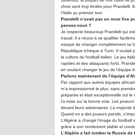
Juventus, la plupart de nos clubs ne p
choix sont trop limités pour Prandelli.
l’Italie au premier tour.
Prandelli n’avait pas un onze fixe p
pensez-vous ?
Je respecte beaucoup Prandelli qui es
travail. Il a réussi à se qualifier faci
essayé de changer complètement sa faç
République tchèque à Turin. Il voulait j
la culture du football italien. Le jeu it
rapides et des attaquants forts. Prande
en voulant changer le jeu de l’équipe it
Parlons maintenant de l’équipe d’A
Par rapport aux autres équipes africaine
m’a impressionné le plus, sans prendre 
préparée et était exceptionnelle sut le
l’a mise sur la bonne voie. Les joueurs
devant leurs adversaires. La majorité
Quand on a des joueurs pareils, n’impo
L’Algérie a changé l’image du football a
grâce à son rendement stable et const
L’Algérie a fait tomber la Russie d