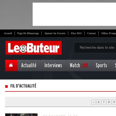
Accueil
Page De Démarrage
Ajouter Au Favoris
Flux RSS
Contact
Offres D'emp
Actualité
Interviews
Match
LIVE
Sports
FIL D'ACTUALITÉ
<
6
7
8
9