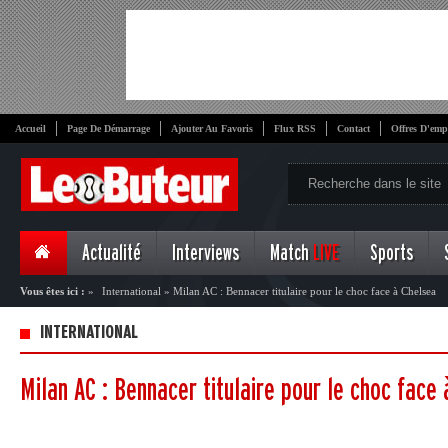
Accueil
Page De Démarrage
Ajouter Au Favoris
Flux RSS
Contact
Offres D'emp
Actualité
Interviews
Match
LIVE
Sports
Vous êtes ici :
»
International
»
Milan AC : Bennacer titulaire pour le choc face à Chelsea
INTERNATIONAL
Milan AC : Bennacer titulaire pour le choc face