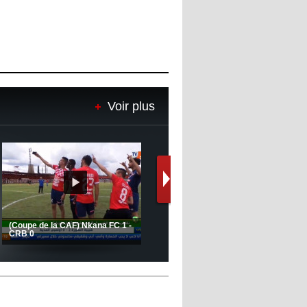
Voir plus
Le message de Delort, Benrahma
et Belkebla à l'occasion du "Big
Day de vaccination"