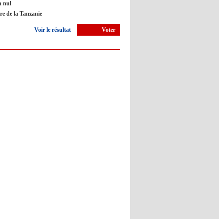
 nul
Barça : Piqué explique sa
ire de la Tanzanie
décision de départ à la retraite
Voir le résultat
Voter
09:05
- 2022/11/10
Man City : Haaland apprend
l'Espagnol pour le Real Madrid ?
09:02
- 2022/11/10
Atlético : Simeone risque de
prendre la porte
12:50
- 2022/11/09
Barça : Un arbitre accuse Piqué
d'insultes lors du match face à
Osasuna
12:45
- 2022/11/09
Real : Guti critique l'absence de
Benzema
12:35
- 2022/11/09
Man City : Haaland reste sur le