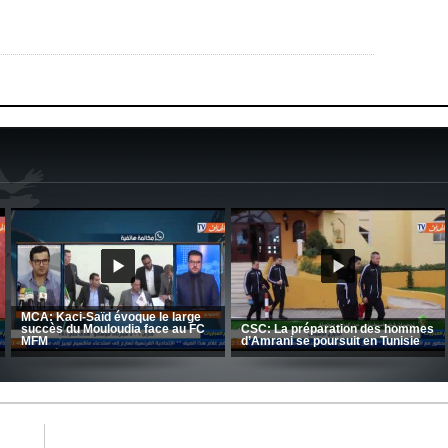
CRB: Entretien avec Toufik
Korichi
Entretien avec Moulay Haddou