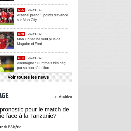
12:27
- 2022/11/13
Arsenal prend 5 points d'avance
sur Man City
14:01
- 2022/11/12
Man United ne veut plus de
Maguire et Fred
13:13
- 2022/11/12
Allemagne : Hummels très déçu
par sa non sélection
Voir toutes les news
13:11
- 2022/11/12
Henry explique la chose qu'il
aime chez Benzema
AGE
Archive
13:05
- 2022/11/12
 pronostic pour le match de
OL : Blanc veut se prendre la
rie face à la Tanzanie?
tête avec Cherki
re de l’Algérie
12:51
- 2022/11/10