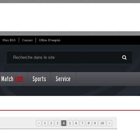
Flux RSS
Contact
Offres D'emploi
Match
LIVE
Sports
Service
<
1
2
3
4
5
6
7
8
9
10
>