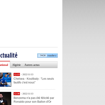
actualité
ational
Algérie
Autres actus
12:33
- 2022/11/13
Chelsea - Koulibaly : "Les seuls
fautifs c'est nous"
12:30
- 2022/11/13
Benzema n'a pas été félicité par
Ronaldo pour son Ballon d'Or