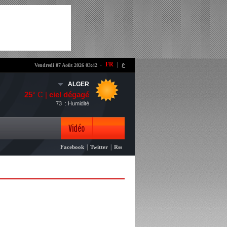
-
FR
|
ع
Vendredi 07 Août 2026 03:42
ALGER
25
° C |
ciel dégagé
73
: Humidité
Vidéo
|
|
Facebook
Twitter
Rss
Photo