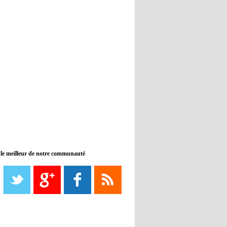
banc de touche
12:33
- 2022/11/09
Real : Benzema toujours forfait
pour le dernier match avant le
Mondial
11:46
- 2022/11/09
Manchester City ne payait plus
Benjamin Mendy
12:17
- 2022/11/08
Man United : Choupo-Moting
ciblé pour remplacer Ronaldo ?
 le meilleur de notre communauté
08:21
- 2022/11/08
Liverpool mis en vente par son
propriétaire
08:18
- 2022/11/08
Le Barça savoure sa première
place et chambre le Real Madrid