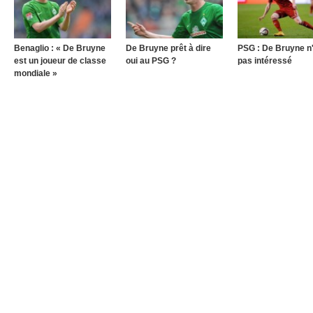
Benaglio : « De Bruyne
De Bruyne prêt à dire
PSG : De Bruyne n
est un joueur de classe
oui au PSG ?
pas intéressé
mondiale »