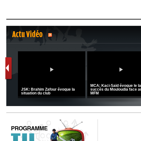
Actu Vidéo
1
2
nrahma
MCA: Kaci-Saïd évoque le l
 "Big
JSK: Brahim Zafour évoque la
succès du Mouloudia face a
situation du club
MFM