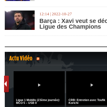
12:14 | 2022-10-27
Barça : Xavi veut se dé
Ligue des Champions
Actu Vidéo
1
2
C 1 -
Ligue 1 Mobilis (23ème journée):
CRB: Entretien avec Toufik
MCO 5 – USB 0
Korichi