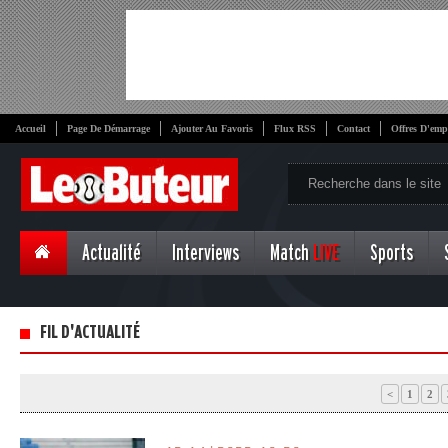
Accueil
Page De Démarrage
Ajouter Au Favoris
Flux RSS
Contact
Offres D'emp
Actualité
Interviews
Match
LIVE
Sports
FIL D'ACTUALITÉ
<
1
2