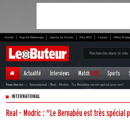
Accueil
Page De Démarrage
Ajouter Au Favoris
Flux RSS
Contact
Offres D'emp
Actualité
Interviews
Match
LIVE
Sports
Vous êtes ici :
»
International
»
Real - Modric : "Le Bernabéu est très spécial pour moi"
INTERNATIONAL
Real - Modric : "Le Bernabéu est très spécial 