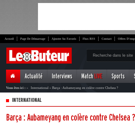
Accueil
Page De Démarrage
Ajouter Au Favoris
Flux RSS
Contact
Offres D'emp
Actualité
Interviews
Match
LIVE
Sports
Vous êtes ici :
»
International
»
Barça : Aubameyang en colère contre Chelsea ?
INTERNATIONAL
Barça : Aubameyang en colère contre Chelsea 