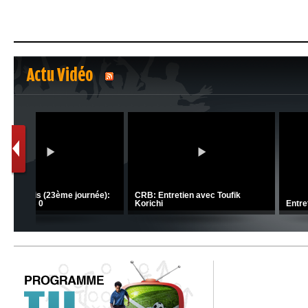
Actu Vidéo
1
2
C 1 -
Ligue 1 Mobilis (23ème journée):
CRB: Entretien avec Toufik
MCO 5 – USB 0
Korichi