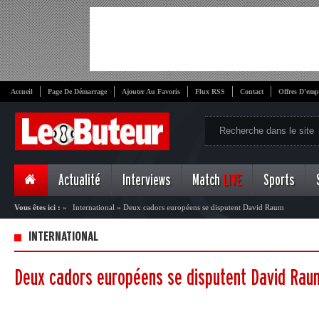
Accueil
Page De Démarrage
Ajouter Au Favoris
Flux RSS
Contact
Offres D'emp
Actualité
Interviews
Match
LIVE
Sports
Vous êtes ici :
»
International
»
Deux cadors européens se disputent David Raum
INTERNATIONAL
Deux cadors européens se disputent David Rau