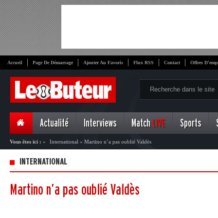
Accueil
Page De Démarrage
Ajouter Au Favoris
Flux RSS
Contact
Offres D'emp
Actualité
Interviews
Match
LIVE
Sports
Vous êtes ici :
»
International
»
Martino n’a pas oublié Valdès
INTERNATIONAL
Martino n’a pas oublié Valdès