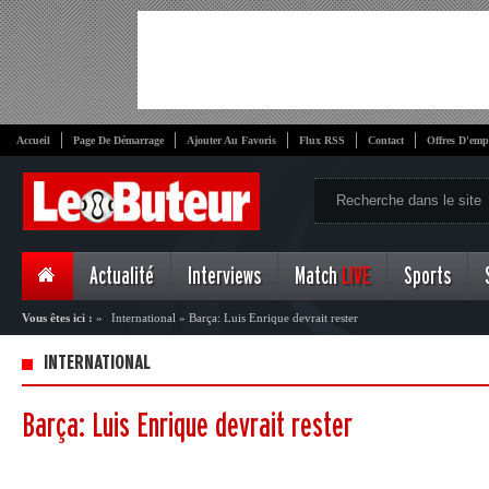
Accueil
Page De Démarrage
Ajouter Au Favoris
Flux RSS
Contact
Offres D'emp
Actualité
Interviews
Match
LIVE
Sports
Vous êtes ici :
»
International
»
Barça: Luis Enrique devrait rester
INTERNATIONAL
Barça: Luis Enrique devrait rester