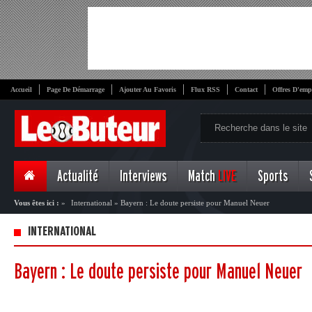
Accueil
Page De Démarrage
Ajouter Au Favoris
Flux RSS
Contact
Offres D'emp
Actualité
Interviews
Match
LIVE
Sports
Vous êtes ici :
»
International
»
Bayern : Le doute persiste pour Manuel Neuer
INTERNATIONAL
Bayern : Le doute persiste pour Manuel Neuer