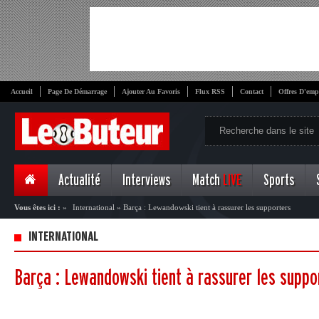
Accueil
Page De Démarrage
Ajouter Au Favoris
Flux RSS
Contact
Offres D'emp
Actualité
Interviews
Match
LIVE
Sports
Vous êtes ici :
»
International
»
Barça : Lewandowski tient à rassurer les supporters
INTERNATIONAL
Barça : Lewandowski tient à rassurer les suppo