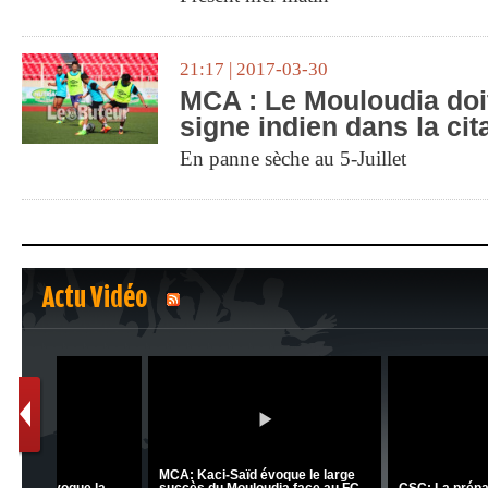
21:17 | 2017-03-30
MCA : Le Mouloudia doit
signe indien dans la cit
En panne sèche au 5-Juillet
Actu Vidéo
1
2
nrahma
MCA: Kaci-Saïd évoque le l