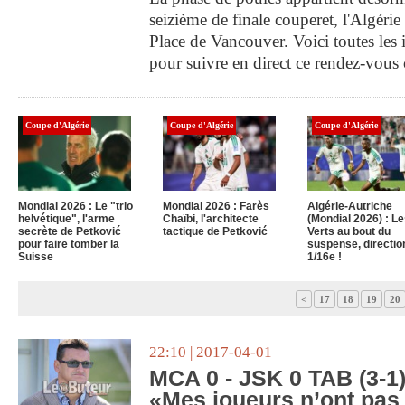
seizième de finale couperet, l'Algérie
Place de Vancouver. Voici toutes les 
pour suivre en direct ce rendez-vous 
Coupe d'Algérie
Coupe d'Algérie
Coupe d'Algérie
Mondial 2026 : Le "trio
Mondial 2026 : Farès
Algérie-Autriche
helvétique", l'arme
Chaïbi, l'architecte
(Mondial 2026) : L
secrète de Petković
tactique de Petković
Verts au bout du
pour faire tomber la
suspense, directio
Suisse
1/16e !
<
17
18
19
20
22:10 | 2017-04-01
MCA 0 - JSK 0 TAB (3-1)
«Mes joueurs n’ont pas 