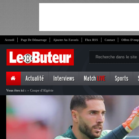
Accueil
Page De Démarrage
Ajouter Au Favoris
Flux RSS
Contact
Offres D'emp
Actualité
Interviews
Match
LIVE
Sports
Vous êtes ici :
»
Coupe d'Algérie