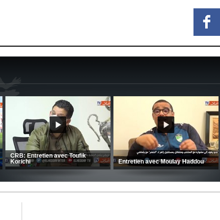
MCA: Kaci-Saïd évoque le large
succès du Mouloudia face au FC
CSC: La préparation des hommes
MFM
d’Amrani se poursuit en Tunisie