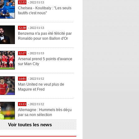
12:33
- 2022/11/13
Chelsea - Koulibaly : "Les seuls
fautifs c'est nous"
12:30
- 2022/11/13
Benzema n'a pas été félicité par
Ronaldo pour son Ballon d'Or
12:27
- 2022/11/13
Arsenal prend 5 points d'avance
sur Man City
14:01
- 2022/11/12
Man United ne veut plus de
Maguire et Fred
13:13
- 2022/11/12
Allemagne : Hummels très déçu
par sa non sélection
Voir toutes les news
13:11
- 2022/11/12
Henry explique la chose qu'il