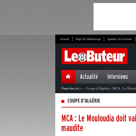
Accueil
Page De Démarrage
Ajouter Au Favoris
Actualité
Interviews
Vous êtes ici :
»
Coupe d'Algérie
»
MCA : Le Mouloud
COUPE D'ALGÉRIE
MCA : Le Mouloudia doit vai
maudite