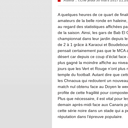
Auteur :
T.Che
jeudi 30 mars 2017 21:2
A quelques heures de ce quart de finale
amateurs de la belle ronde en haleine, 
au regard des statistiques affichées p
de la saison. Ainsi, les gars de Bab El
championnat dans leur jardin depuis le
de 2 à 1 grâce à Karaoui et Boudebouda
pensait certainement pas que le MCA al
désert car depuis ce coup d’éclat face
plus gagné la moindre affiche au nivea
jours que les Vert et Rouge n’ont plus 
temple du football. Autant dire que cet
les Chnaoua qui redoutent un nouveau 
match nul obtenu face au Doyen le wee
profite de cette fragilité pour composte
Plus que nécessaire, il est vital pou
demain après-midi face aux Canaris pour
cette série noire dans un stade qui a p
réputation dans l’épreuve populaire.