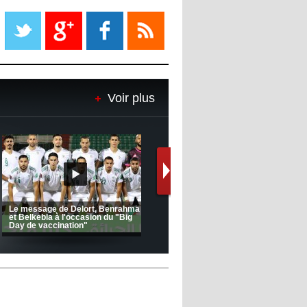
Liverpool mis en vente par son
propriétaire
08:18
- 2022/11/08
Le Barça savoure sa première
place et chambre le Real Madrid
Voir plus
08:16
- 2022/11/08
Real - Ancelotti : "On a joué trop
de matchs"
12:39
- 2022/11/06
Real : Les dirigeants veulent le
départ d'Hazard cet hiver
(Coupe de la CAF) Nkana FC 1 -
CRB 0