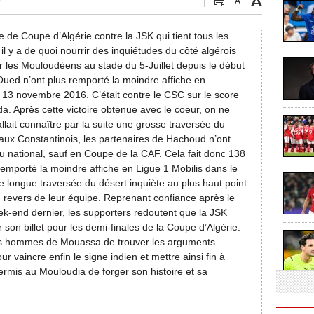
0
 de Coupe d’Algérie contre la JSK qui tient tous les
il y a de quoi nourrir des inquiétudes du côté algérois
ar les Mouloudéens au stade du 5-Juillet depuis le début
 Oued n’ont plus remporté la moindre affiche en
 13 novembre 2016. C’était contre le CSC sur le score
. Après cette victoire obtenue avec le coeur, on ne
lait connaître par la suite une grosse traversée du
 aux Constantinois, les partenaires de Hachoud n’ont
u national, sauf en Coupe de la CAF. Cela fait donc 138
remporté la moindre affiche en Ligue 1 Mobilis dans le
te longue traversée du désert inquiète au plus haut point
revers de leur équipe. Reprenant confiance après le
k-end dernier, les supporters redoutent que la JSK
r son billet pour les demi-finales de la Coupe d’Algérie.
r les hommes de Mouassa de trouver les arguments
 vaincre enfin le signe indien et mettre ainsi fin à
ermis au Mouloudia de forger son histoire et sa