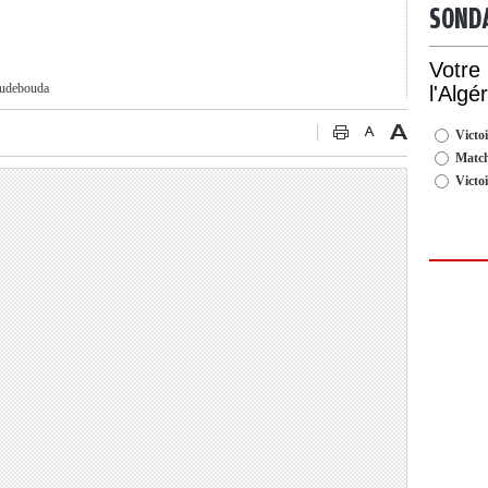
SOND
Votre
oudebouda
l'Algé
Victoi
Match
Victo