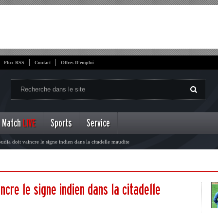
Flux RSS
Contact
Offres D'emploi
Match
LIVE
Sports
Service
ia doit vaincre le signe indien dans la citadelle maudite
ncre le signe indien dans la citadelle