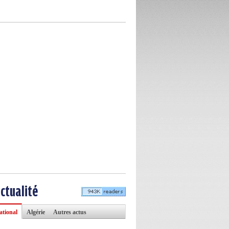
actualité
ational
Algérie
Autres actus