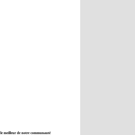
12:45
- 2022/11/09
Real : Guti critique l'absence de
Benzema
12:35
- 2022/11/09
Man City : Haaland reste sur le
banc de touche
12:33
- 2022/11/09
Real : Benzema toujours forfait
pour le dernier match avant le
Mondial
11:46
- 2022/11/09
Manchester City ne payait plus
Benjamin Mendy
12:17
- 2022/11/08
Man United : Choupo-Moting
ciblé pour remplacer Ronaldo ?
 le meilleur de notre communauté
08:21
- 2022/11/08