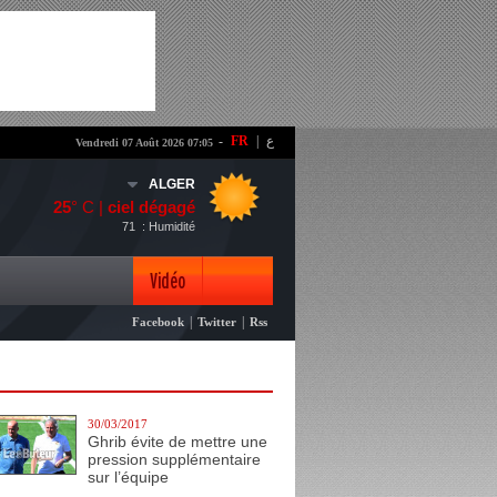
-
FR
|
ع
Vendredi 07 Août 2026 07:05
ALGER
25
° C |
ciel dégagé
71
: Humidité
Vidéo
|
|
Facebook
Twitter
Rss
Photo
30/03/2017
Ghrib évite de mettre une
pression supplémentaire
sur l’équipe