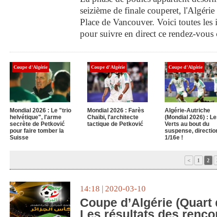
seizième de finale couperet, l'Algérie
Place de Vancouver. Voici toutes les 
pour suivre en direct ce rendez-vous 
Coupe d'Algérie
Coupe d'Algérie
Coupe d'Algérie
Mondial 2026 : Le "trio
Mondial 2026 : Farès
Algérie-Autriche
helvétique", l'arme
Chaïbi, l'architecte
(Mondial 2026) : L
secrète de Petković
tactique de Petković
Verts au bout du
pour faire tomber la
suspense, directio
Suisse
1/16e !
<
1
2
14:18 | 2020-03-10
Coupe d’Algérie (Quart de
Les résultats des renco