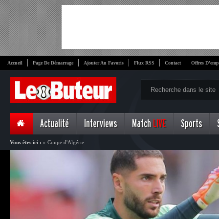
Accueil
Page De Démarrage
Ajouter Au Favoris
Flux RSS
Contact
Offres D'emp
Actualité
Interviews
Match
LIVE
Sports
Vous êtes ici :
»
Coupe d'Algérie