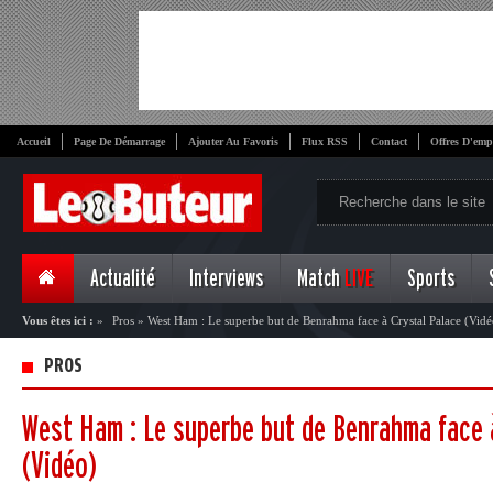
Accueil
Page De Démarrage
Ajouter Au Favoris
Flux RSS
Contact
Offres D'emp
Actualité
Interviews
Match
LIVE
Sports
Vous êtes ici :
»
Pros
»
West Ham : Le superbe but de Benrahma face à Crystal Palace (Vidé
PROS
West Ham : Le superbe but de Benrahma face 
(Vidéo)