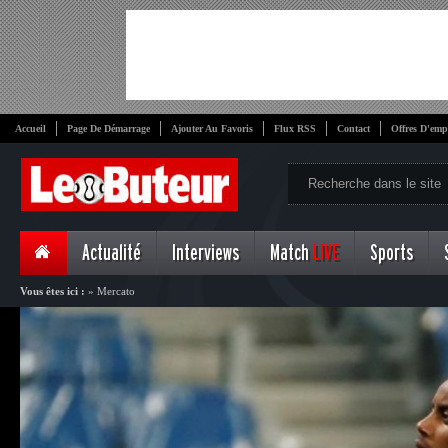
Accueil
Page De Démarrage
Ajouter Au Favoris
Flux RSS
Contact
Offres D'emp
Actualité
Interviews
Match
LIVE
Sports
Vous êtes ici :
»
Mercato