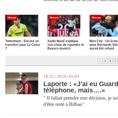
Mercato
Mercato
Mercato
Tottenham : Encore un
Sadio Mané explique
Man City : Un éch
transfert pour Lo Celso
son choix de rejoindre le
pour Bernardo Silv
?
Bayern munich
aurait été refusé
<
3
4
5
18:31 | 2016-10-03
Laporte : «J'ai eu Guard
téléphone, mais….»
" Il fallait prendre une décision, je 
d'être resté à Bilbao"