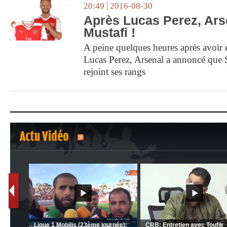
20:49 | 2016-08-30
Après Lucas Perez, Arse
Mustafi !
A peine quelques heures après avoir 
Lucas Perez, Arsenal a annoncé que 
rejoint ses rangs
Actu Vidéo
1
2
C 1 -
Ligue 1 Mobilis (23ème journée):
CRB: Entretien avec Toufik