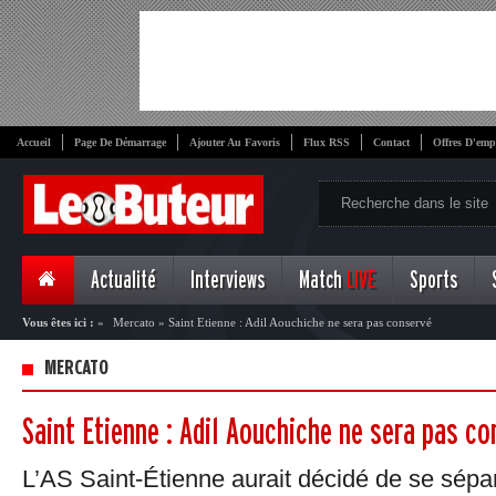
Accueil
Page De Démarrage
Ajouter Au Favoris
Flux RSS
Contact
Offres D'emp
Actualité
Interviews
Match
LIVE
Sports
Vous êtes ici :
»
Mercato
»
Saint Etienne : Adil Aouchiche ne sera pas conservé
MERCATO
Saint Etienne : Adil Aouchiche ne sera pas c
L’AS Saint-Étienne aurait décidé de se sépa