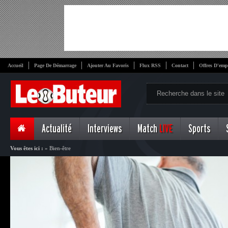
Accueil
Page De Démarrage
Ajouter Au Favoris
Flux RSS
Contact
Offres D'emp
Actualité
Interviews
Match
LIVE
Sports
Vous êtes ici :
»
Bien-être