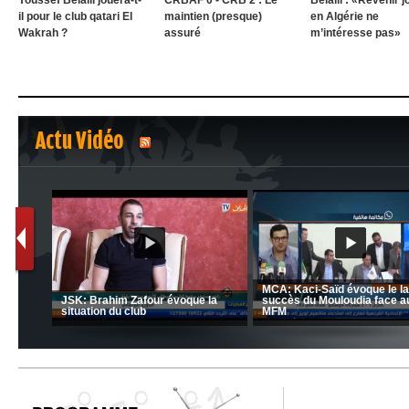
Youssef Belaili jouera-t-
CRBAF 0 - CRB 2 : Le
Belaïli : «Revenir j
il pour le club qatari El
maintien (presque)
en Algérie ne
Wakrah ?
assuré
m’intéresse pas»
Actu Vidéo
1
2
nrahma
MCA: Kaci-Saïd évoque le l
 "Big
JSK: Brahim Zafour évoque la
succès du Mouloudia face a
situation du club
MFM