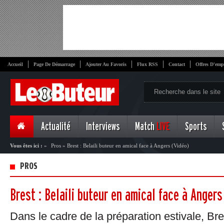
Accueil
Page De Démarrage
Ajouter Au Favoris
Flux RSS
Contact
Offres D'emp
Actualité
Interviews
Match
LIVE
Sports
Vous êtes ici :
»
Pros
»
Brest : Belaili buteur en amical face à Angers (Vidéo)
PROS
Brest : Belaili buteur en amical face à Angers
Dans le cadre de la préparation estivale, Br