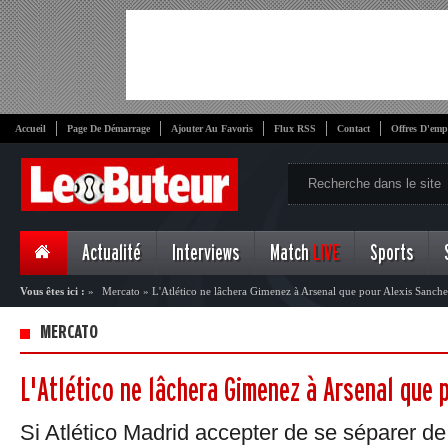
Accueil
Page De Démarrage
Ajouter Au Favoris
Flux RSS
Contact
Offres D'emp
Actualité
Interviews
Match
LIVE
Sports
Vous êtes ici :
»
Mercato
»
L'Atlético ne lâchera Gimenez à Arsenal que pour Alexis Sanch
MERCATO
L'Atlético ne lâchera Gimenez à Arsenal que 
Si Atlético Madrid accepter de se séparer d