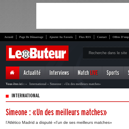
Accueil
Page De Démarrage
Ajouter Au Favoris
Flux RSS
Contact
Offres D'emp
Actualité
Interviews
Match
LIVE
Sports
Vous êtes ici :
»
International
»
Simeone : «Un des meilleurs matches»
INTERNATIONAL
Simeone : «Un des meilleurs matches»
l’Atlético Madrid a disputé «l’un de ses meilleurs matches»