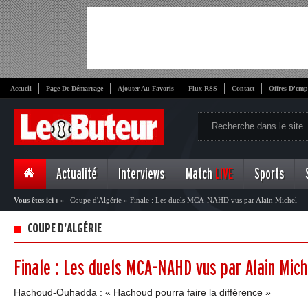
Accueil
Page De Démarrage
Ajouter Au Favoris
Flux RSS
Contact
Offres D'emp
Actualité
Interviews
Match
LIVE
Sports
Vous êtes ici :
»
Coupe d'Algérie
»
Finale : Les duels MCA-NAHD vus par Alain Michel
COUPE D'ALGÉRIE
Finale : Les duels MCA-NAHD vus par Alain Mich
Hachoud-Ouhadda : « Hachoud pourra faire la différence »