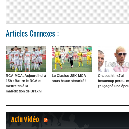
Articles Connexes :
RCA-MCA, Aujourd’hui à
Le Clasico JSK-MCA
Chaouchi : «J’ai
15h : Battre le RCA et
sous haute sécurité !
beaucoup perdu, m
mettre fin à la
j’ai gagné une épo
malédiction de Brakni
Actu Vidéo
1
2