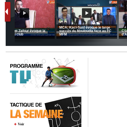
nrahma
MCA: Kaci-Saïd évoque le l
 "Big
JSK: Brahim Zafour évoque la
succès du Mouloudia face a
situation du club
MFM
Voir