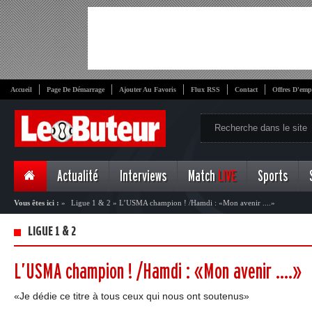
Accueil
Page De Démarrage
Ajouter Au Favoris
Flux RSS
Contact
Offres D'emp
Actualité
Interviews
Match
LIVE
Sports
Vous êtes ici :
»
Ligue 1 & 2
»
L’USMA champion ! /Hamdi : «Mon avenir ....»
LIGUE 1 & 2
L’USMA champion ! /Hamdi : «Mon avenir ....»
«Je dédie ce titre à tous ceux qui nous ont soutenus»