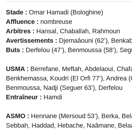
Stade :
Omar Hamadi (Bologhine)
Affluence :
nombreuse
Arbitres :
Hansal, Chaballah, Rahmoun
Avertissements :
Djemaâouni (62’), Benkab
Buts :
Derfelou (47’), Benmoussa (58’), Se
USMA :
Berrefane, Meftah, Abdelaoui, Chaf
Benkhemassa, Koudri (El Orfi 77’), Andrea (C
Benmoussa, Nadji (Seguer 63’), Derfelou
Entraîneur :
Hamdi
ASMO :
Hennane (Mersoud 53’), Berka, Bel
Sebbah, Haddad, Hebache, Naâmane, Bela