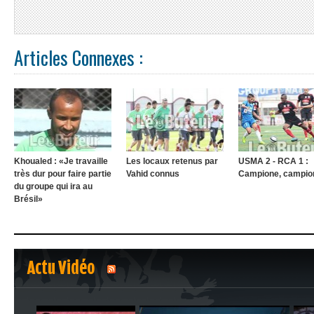
Articles Connexes :
Khoualed : «Je travaille
Les locaux retenus par
USMA 2 - RCA 1 :
très dur pour faire partie
Vahid connus
Campione, campio
du groupe qui ira au
Brésil»
Actu Vidéo
1
2