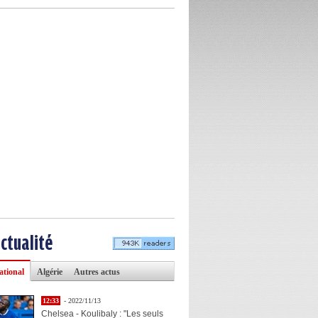
actualité
ational
Algérie
Autres actus
12:33
- 2022/11/13
Chelsea - Koulibaly : "Les seuls