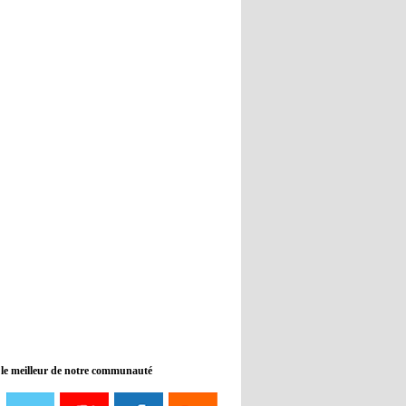
Real : Guti critique l'absence de
Benzema
12:35
- 2022/11/09
Man City : Haaland reste sur le
banc de touche
12:33
- 2022/11/09
Real : Benzema toujours forfait
pour le dernier match avant le
Mondial
11:46
- 2022/11/09
Manchester City ne payait plus
Benjamin Mendy
12:17
- 2022/11/08
Man United : Choupo-Moting
ciblé pour remplacer Ronaldo ?
 le meilleur de notre communauté
08:21
- 2022/11/08
Liverpool mis en vente par son
propriétaire