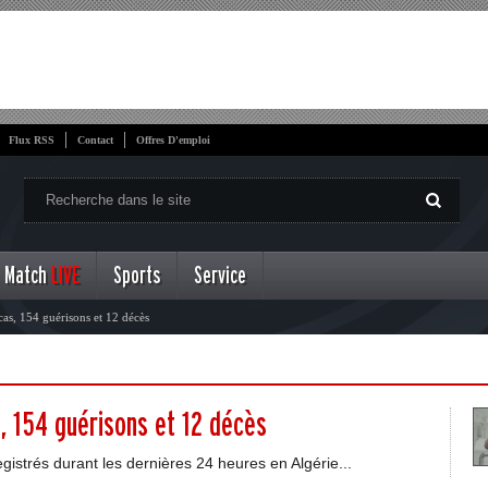
Flux RSS
Contact
Offres D'emploi
Match
LIVE
Sports
Service
as, 154 guérisons et 12 décès
, 154 guérisons et 12 décès
gistrés durant les dernières 24 heures en Algérie...