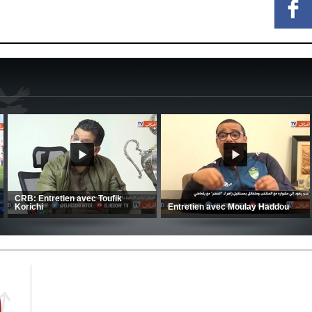
MCA: Kaci-Saïd évoque le large
succès du Mouloudia face au FC
CSC: La préparation des hommes
MFM
d’Amrani se poursuit en Tunisie