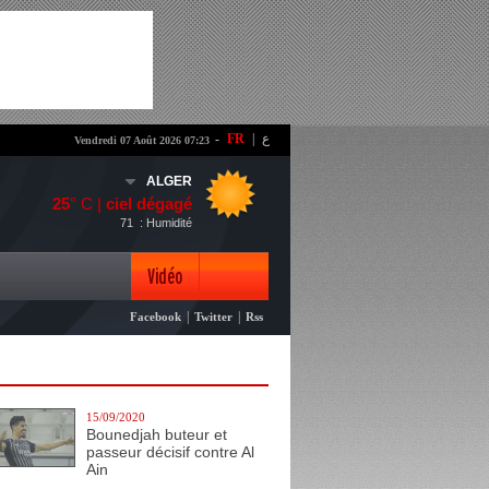
-
FR
|
ع
Vendredi 07 Août 2026 07:23
ALGER
25
° C |
ciel dégagé
71
: Humidité
Vidéo
|
|
Facebook
Twitter
Rss
Photo
15/09/2020
Bounedjah buteur et
passeur décisif contre Al
Ain