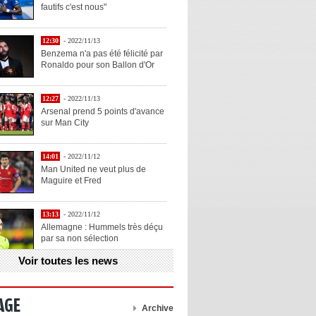
fautifs c'est nous"
12:30
- 2022/11/13
Benzema n'a pas été félicité par
Ronaldo pour son Ballon d'Or
12:27
- 2022/11/13
Arsenal prend 5 points d'avance
sur Man City
14:01
- 2022/11/12
Man United ne veut plus de
Maguire et Fred
13:13
- 2022/11/12
Allemagne : Hummels très déçu
par sa non sélection
Voir toutes les news
13:11
- 2022/11/12
Henry explique la chose qu'il
aime chez Benzema
AGE
Archive