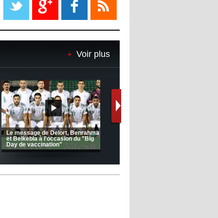
08:18
- 2022/11/08
Le Barça savoure sa première
place et chambre le Real Madrid
Voir plus
08:16
- 2022/11/08
Real - Ancelotti : "On a joué trop
de matchs"
12:39
- 2022/11/06
Real : Les dirigeants veulent le
départ d'Hazard cet hiver
(Coupe de la CAF) Nkana FC 1 -
CRB 0