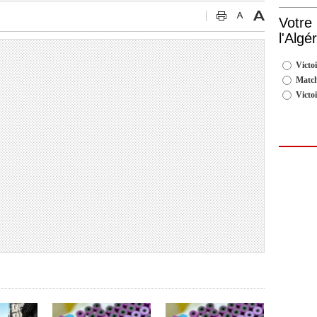
Votre
l'Algé
Victoi
Match
Victo