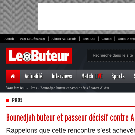
Accueil
Page De Démarrage
Ajouter Au Favoris
Flux RSS
Contact
Offres D'emp
Actualité
Interviews
Match
LIVE
Sports
Vous êtes ici :
»
Pros
»
Bounedjah buteur et passeur décisif contre Al Ain
PROS
Bounedjah buteur et passeur décisif contre A
Rappelons que cette rencontre s’est achevée