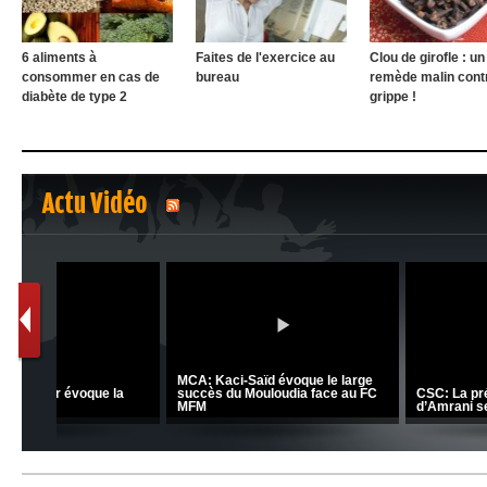
6 aliments à
Faites de l'exercice au
Clou de girofle : un
consommer en cas de
bureau
remède malin contr
diabète de type 2
grippe !
Actu Vidéo
1
2
nrahma
MCA: Kaci-Saïd évoque le l
 "Big
JSK: Brahim Zafour évoque la
succès du Mouloudia face a
situation du club
MFM