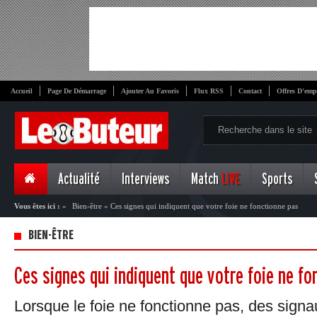
Accueil
Page De Démarrage
Ajouter Au Favoris
Flux RSS
Contact
Offres D'emp
Actualité
Interviews
Match
LIVE
Sports
Vous êtes ici :
»
Bien-être
»
Ces signes qui indiquent que votre foie ne fonctionne pas
BIEN-ÊTRE
Ces signes qui indiquent que votre foie ne fo
Lorsque le foie ne fonctionne pas, des signau