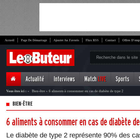
Accueil
Page De Démarrage
Ajouter Au Favoris
Flux RSS
Contact
Offres D'emp
Actualité
Interviews
Match
LIVE
Sports
Vous êtes ici :
»
Bien-être
»
6 aliments à consommer en cas de diabète de type 2
BIEN-ÊTRE
6 aliments à consommer en cas de diabète de
Le diabète de type 2 représente 90% des ca