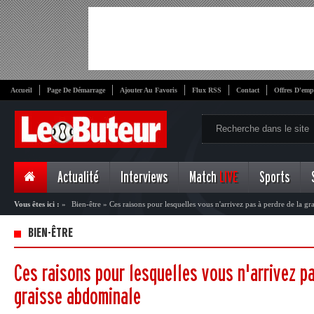
Accueil
Page De Démarrage
Ajouter Au Favoris
Flux RSS
Contact
Offres D'emp
Actualité
Interviews
Match
LIVE
Sports
Vous êtes ici :
»
Bien-être
»
Ces raisons pour lesquelles vous n'arrivez pas à perdre de la g
BIEN-ÊTRE
Ces raisons pour lesquelles vous n'arrivez pa
graisse abdominale