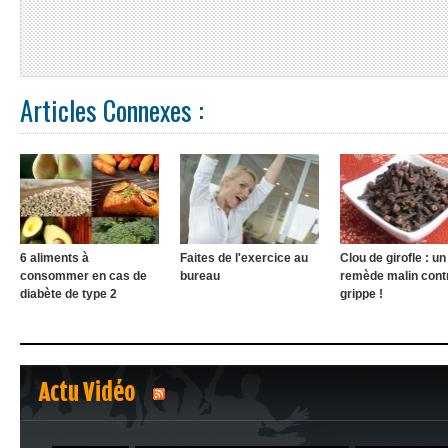
Articles Connexes :
6 aliments à
Faites de l'exercice au
Clou de girofle : un
consommer en cas de
bureau
remède malin contr
diabète de type 2
grippe !
Actu Vidéo
1
2