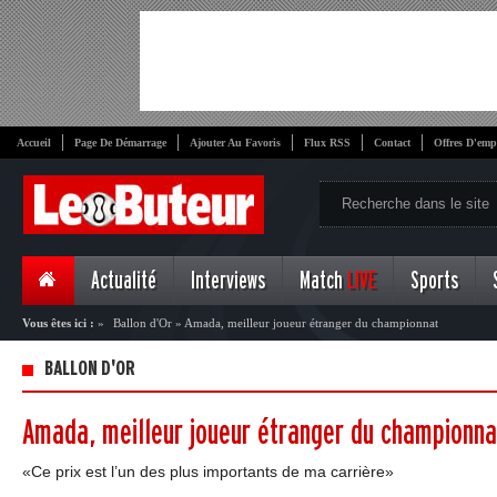
Accueil
Page De Démarrage
Ajouter Au Favoris
Flux RSS
Contact
Offres D'emp
Actualité
Interviews
Match
LIVE
Sports
Vous êtes ici :
»
Ballon d'Or
»
Amada, meilleur joueur étranger du championnat
BALLON D'OR
Amada, meilleur joueur étranger du championna
«Ce prix est l’un des plus importants de ma carrière»