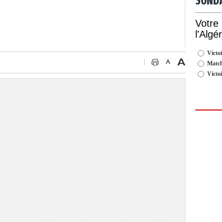
SOND
Votre
l'Algé
Victoi
Match
Victo