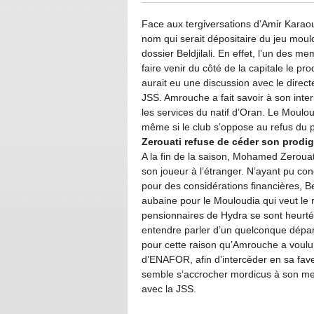
Face aux tergiversations d’Amir Karao
nom qui serait dépositaire du jeu mou
dossier Beldjilali. En effet, l’un des m
faire venir du côté de la capitale le 
aurait eu une discussion avec le direct
JSS. Amrouche a fait savoir à son interl
les services du natif d’Oran. Le Mouloud
même si le club s’oppose au refus du 
Zerouati refuse de céder son prodi
A la fin de la saison, Mohamed Zerouati
son joueur à l’étranger. N’ayant pu con
pour des considérations financières, Be
aubaine pour le Mouloudia qui veut le re
pensionnaires de Hydra se sont heurté
entendre parler d’un quelconque départ
pour cette raison qu’Amrouche a voulu c
d’ENAFOR, afin d’intercéder en sa faveur
semble s’accrocher mordicus à son meill
avec la JSS.