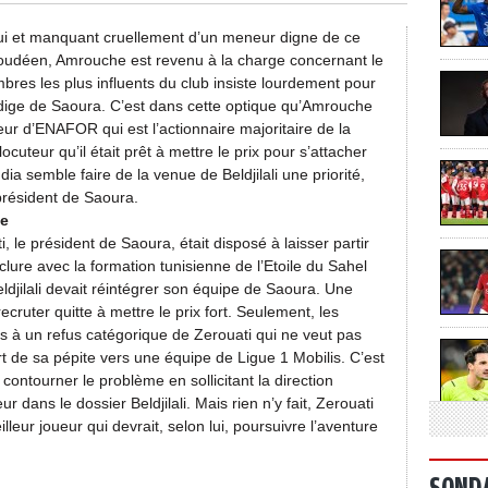
ui et manquant cruellement d’un meneur digne de ce
loudéen, Amrouche est revenu à la charge concernant le
embres les plus influents du club insiste lourdement pour
prodige de Saoura. C’est dans cette optique qu’Amrouche
eur d’ENAFOR qui est l’actionnaire majoritaire de la
ocuteur qu’il était prêt à mettre le prix pour s’attacher
ia semble faire de la venue de Beldjilali une priorité,
président de Saoura.
ge
, le président de Saoura, était disposé à laisser partir
clure avec la formation tunisienne de l’Etoile du Sahel
ldjilali devait réintégrer son équipe de Saoura. Une
cruter quitte à mettre le prix fort. Seulement, les
s à un refus catégorique de Zerouati qui ne veut pas
 de sa pépite vers une équipe de Ligue 1 Mobilis. C’est
ontourner le problème en sollicitant la direction
 dans le dossier Beldjilali. Mais rien n’y fait, Zerouati
eur joueur qui devrait, selon lui, poursuivre l’aventure