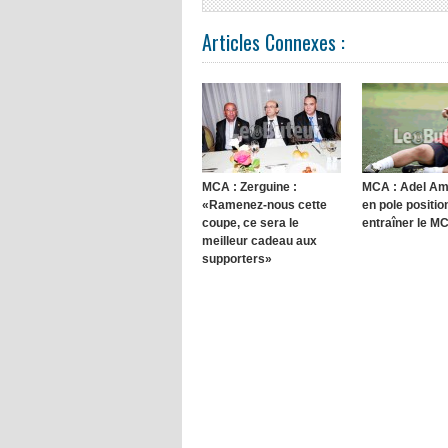
Articles Connexes :
MCA : Zerguine :
MCA : Adel A
«Ramenez-nous cette
en pole positio
coupe, ce sera le
entraîner le M
meilleur cadeau aux
supporters»