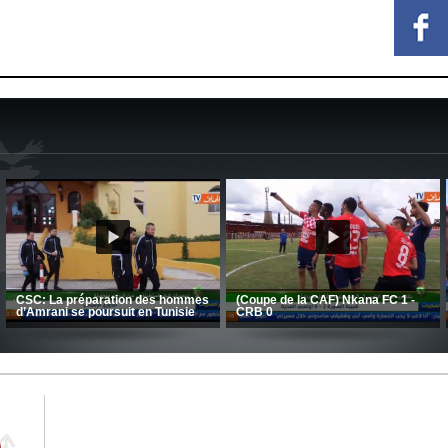
MCA: Kaci-Saïd évoque le large
succès du Mouloudia face au FC
CSC: La préparation des hommes
MFM
d’Amrani se poursuit en Tunisie