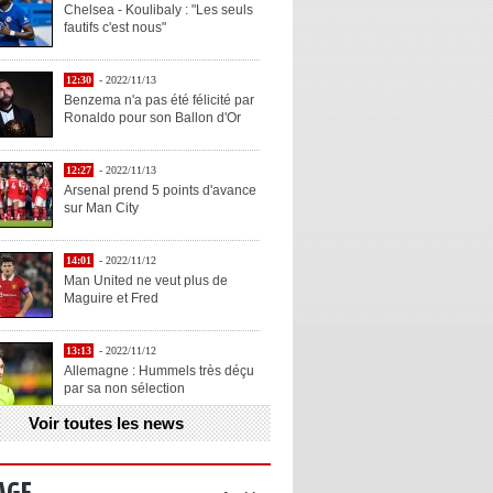
Chelsea - Koulibaly : "Les seuls
fautifs c'est nous"
12:30
- 2022/11/13
Benzema n'a pas été félicité par
Ronaldo pour son Ballon d'Or
12:27
- 2022/11/13
Arsenal prend 5 points d'avance
sur Man City
14:01
- 2022/11/12
Man United ne veut plus de
Maguire et Fred
13:13
- 2022/11/12
Allemagne : Hummels très déçu
par sa non sélection
Voir toutes les news
13:11
- 2022/11/12
Henry explique la chose qu'il
aime chez Benzema