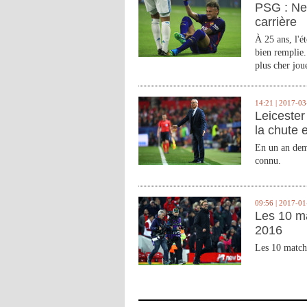
PSG : Ne
carrière
À 25 ans, l'é
bien remplie.
plus cher joue
14:21 | 2017-03
Leicester 
la chute 
En un an demi
connu.
09:56 | 2017-01
Les 10 m
2016
Les 10 match