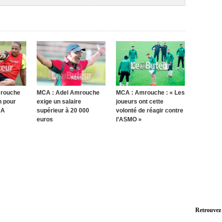
mrouche
MCA : Adel Amrouche
MCA : Amrouche : « Les
n pour
exige un salaire
joueurs ont cette
CA
supérieur à 20 000
volonté de réagir contre
euros
l’ASMO »
Retrouvez