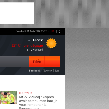
-
FR
|
ع
Vendredi 07 Août 2026 23:22
ALGER
27
° C |
ciel dégagé
67
: Humidité
Vidéo
|
|
Facebook
Twitter
Rss
Photo
06/07/2014
MCA : Aouedj : «Après
avoir obtenu mon bac, je
veux remporter la
Supercoupe»