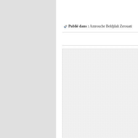
Publié dans :
Amrouche
Beldjilali
Zerouati