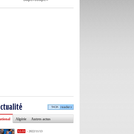
actualité
ational
Algérie
Autres actus
12:33
- 2022/11/13