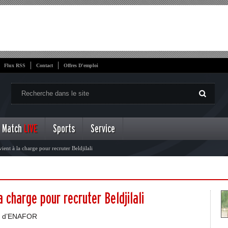
Flux RSS
Contact
Offres D'emploi
Match
LIVE
Sports
Service
nt à la charge pour recruter Beldjilali
 charge pour recruter Beldjilali
eur d’ENAFOR